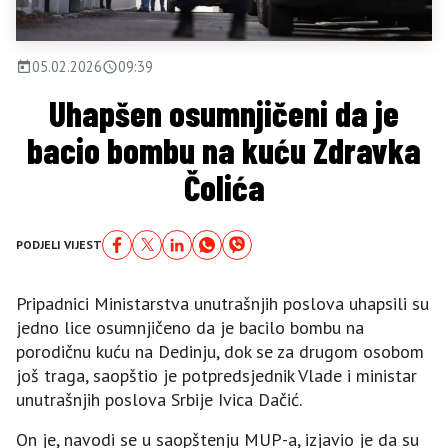
05.02.2026
09:39
Uhapšen osumnjičeni da je
bacio bombu na kuću Zdravka
Čolića
PODJELI VIJEST
Pripadnici Ministarstva unutrašnjih poslova uhapsili su
jedno lice osumnjičeno da je bacilo bombu na
porodičnu kuću na Dedinju, dok se za drugom osobom
još traga, saopštio je potpredsjednik Vlade i ministar
unutrašnjih poslova Srbije Ivica Dačić.
On je, navodi se u saopštenju MUP-a, izjavio je da su