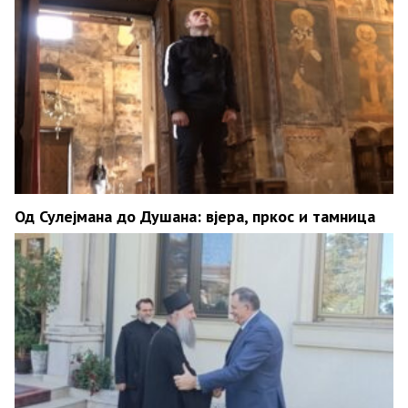
Од Сулејмана до Душана: вјера, пркос и тамница