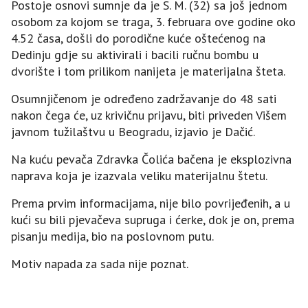
Postoje osnovi sumnje da je S. M. (32) sa još jednom
osobom za kojom se traga, 3. februara ove godine oko
4.52 časa, došli do porodične kuće oštećenog na
Dedinju gdje su aktivirali i bacili ručnu bombu u
dvorište i tom prilikom nanijeta je materijalna šteta.
Osumnjičenom je određeno zadržavanje do 48 sati
nakon čega će, uz krivičnu prijavu, biti priveden Višem
javnom tužilaštvu u Beogradu, izjavio je Dačić.
Na kuću pevača Zdravka Čolića bačena je eksplozivna
naprava koja je izazvala veliku materijalnu štetu.
Prema prvim informacijama, nije bilo povrijeđenih, a u
kući su bili pjevačeva supruga i ćerke, dok je on, prema
pisanju medija, bio na poslovnom putu.
Motiv napada za sada nije poznat.