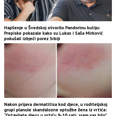
Hapšenje u Švedskoj otvorilo Pandorinu kutiju:
Prepiske pokazale kako su Lukas i Saša Mirković
pokušali izbjeći porez Srbiji
Nakon prijava dermatitisa kod djece, u roditeljskoj
grupi planule skandalozne optužbe žena iz vrtića:
“Ostavljate djecu u vrtiću 9-10 sati, sram vas bilo”