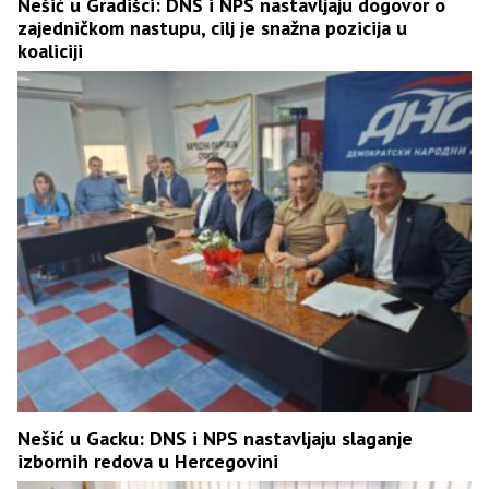
Nešić u Gradišci: DNS i NPS nastavljaju dogovor o
zajedničkom nastupu, cilj je snažna pozicija u
koaliciji
Nešić u Gacku: DNS i NPS nastavljaju slaganje
izbornih redova u Hercegovini