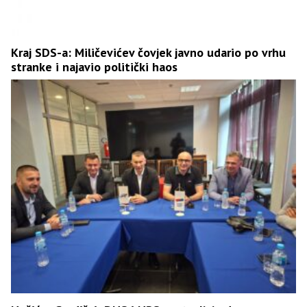
Kraj SDS-a: Miličevićev čovjek javno udario po vrhu
stranke i najavio politički haos