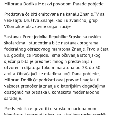
Milorada Dodika Moskvi povodom Parade pobjede.
Predstava će biti emitovana na kanalu Znanie.TV na
veb-sajtu Društva Znanje, kao i u zvaničnoj grupi
VKontakte obrazovne organizacije.
Sastanak Predsjednika Republike Srpske sa ruskim
školarcima i studentima biće nastavak programa
federalnog obrazovnog maratona Znanje. Prvo u čast
80. godišnjice Pobjede. Tema očuvanja istorijskog
sjećanja bila je predmet mnogih predavanja i
otvorenih dijaloga tokom maratona od 28. do 30.
aprila. Obraćajući se mladima uoči Dana pobjede,
Milorad Dodik će podržati ovaj pravac i naglasiti
važnost prenošenja znanja o istorijskim događajima i
dostignućima predaka u kontekstu međunarodne
saradnje.
Predsjednik će govoriti o srpskom nacionalnom
identitetu i upoznati djecu sa istorijom rusko-srpskih