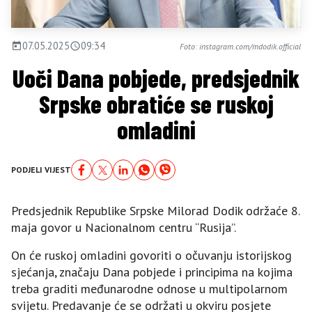
07.05.2025
09:34
Foto: instagram.com/mdodik.official
Uoči Dana pobjede, predsjednik
Srpske obratiće se ruskoj
omladini
PODJELI VIJEST
Predsjednik Republike Srpske Milorad Dodik održaće 8.
maja govor u Nacionalnom centru “Rusija”.
On će ruskoj omladini govoriti o očuvanju istorijskog
sjećanja, značaju Dana pobjede i principima na kojima
treba graditi međunarodne odnose u multipolarnom
svijetu. Predavanje će se održati u okviru posjete