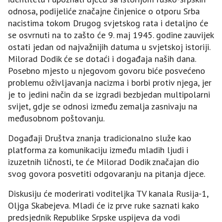
odnosa, podijeliće značajne činjenice o otporu Srba
nacistima tokom Drugog svjetskog rata i detaljno će
se osvrnuti na to zašto će 9. maj 1945. godine zauvijek
ostati jedan od najvažnijih datuma u svjetskoj istoriji.
Milorad Dodik će se dotaći i događaja naših dana.
Posebno mjesto u njegovom govoru biće posvećeno
problemu oživljavanja nacizma i borbi protiv njega, jer
je to jedini način da se izgradi bezbjedan multipolarni
svijet, gdje se odnosi između zemalja zasnivaju na
međusobnom poštovanju.
Događaji Društva znanja tradicionalno služe kao
platforma za komunikaciju između mladih ljudi i
izuzetnih ličnosti, te će Milorad Dodik značajan dio
svog govora posvetiti odgovaranju na pitanja djece.
Diskusiju će moderirati voditeljka TV kanala Rusija-1,
Oljga Skabejeva. Mladi će iz prve ruke saznati kako
predsjednik Republike Srpske uspijeva da vodi