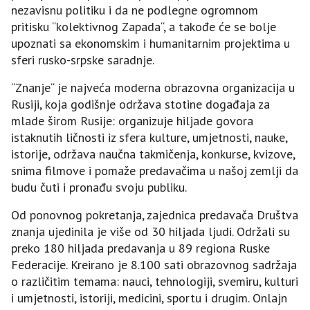
nezavisnu politiku i da ne podlegne ogromnom
pritisku “kolektivnog Zapada“, a takođe će se bolje
upoznati sa ekonomskim i humanitarnim projektima u
sferi rusko-srpske saradnje.
“Znanje“ je najveća moderna obrazovna organizacija u
Rusiji, koja godišnje održava stotine događaja za
mlade širom Rusije: organizuje hiljade govora
istaknutih ličnosti iz sfera kulture, umjetnosti, nauke,
istorije, održava naučna takmičenja, konkurse, kvizove,
snima filmove i pomaže predavačima u našoj zemlji da
budu čuti i pronađu svoju publiku.
Od ponovnog pokretanja, zajednica predavača Društva
znanja ujedinila je više od 30 hiljada ljudi. Održali su
preko 180 hiljada predavanja u 89 regiona Ruske
Federacije. Kreirano je 8.100 sati obrazovnog sadržaja
o različitim temama: nauci, tehnologiji, svemiru, kulturi
i umjetnosti, istoriji, medicini, sportu i drugim. Onlajn