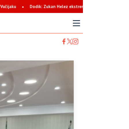
elez ekstremista koji svaku priliku koristi za netrpeljivost prema
T