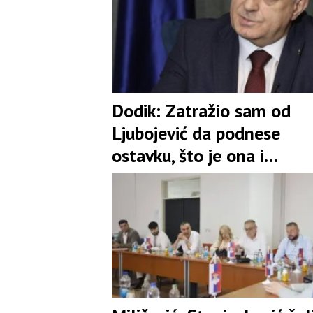
Dodik: Zatražio sam od
Ljubojević da podnese
ostavku, što je ona i
prihvatila