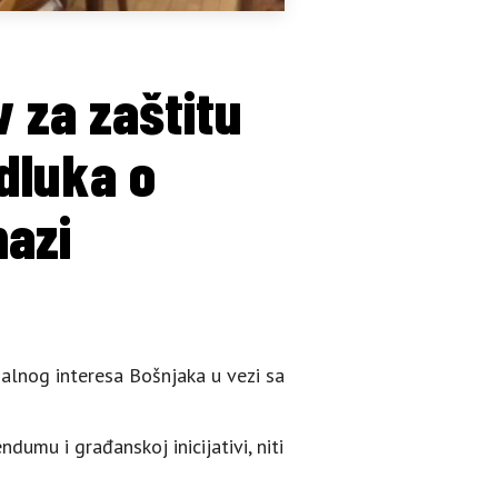
v za zaštitu
dluka o
azi
nalnog interesa Bošnjaka u vezi sa
dumu i građanskoj inicijativi, niti