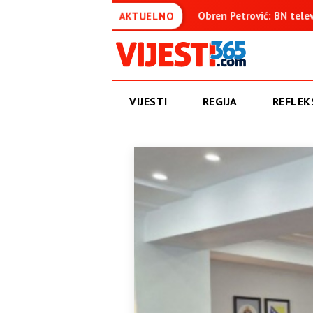
enica
Obren Petrović: BN televizija ne informiše objektivno
AKTUELNO
VIJESTI
REGIJA
REFLEKS