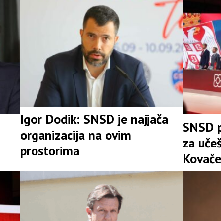
Igor Dodik: SNSD je najjača
SNSD p
organizacija na ovim
za uče
prostorima
Kovače
stranke
Srpske