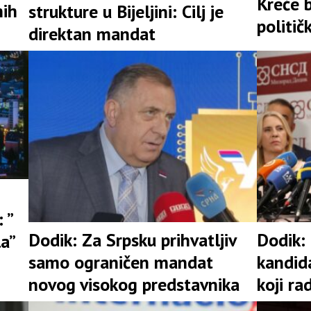
Kreće b
nih
strukture u Bijeljini: Cilj je
politič
direktan mandat
 ”
Dodik: Za Srpsku prihvatljiv
Dodik:
la”
samo ograničen mandat
kandid
novog visokog predstavnika
koji ra