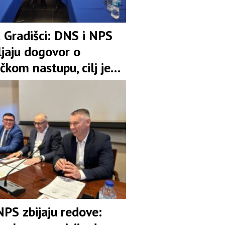
u Gradišci: DNS i NPS
ljaju dogovor o
čkom nastupu, cilj je
pozicija u koaliciji
NPS zbijaju redove: