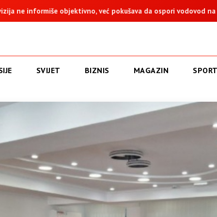
, već pokušava da ospori vodovod na Vučijaku
Dodik: Zukan H
IJE
SVIJET
BIZNIS
MAGAZIN
SPOR