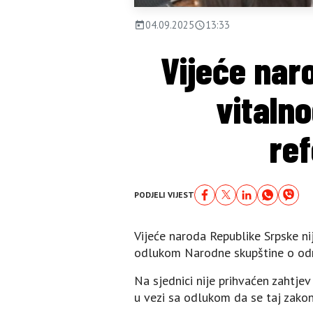
04.09.2025
13:33
Vijeće naro
vitaln
re
PODJELI VIJEST
Vijeće naroda Republike Srpske ni
odlukom Narodne skupštine o odr
Na sjednici nije prihvaćen zahtjev
u vezi sa odlukom da se taj zakon