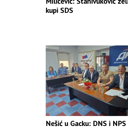
Miličević: Stanivuković žel
kupi SDS
Nešić u Gacku: DNS i NPS