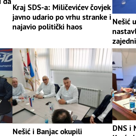
i da
Kraj SDS-a: Miličevićev čovjek
javno udario po vrhu stranke i
Nešić 
najavio politički haos
nastav
zajedni
snažna 
DNS i 
Nešić i Banjac okupili