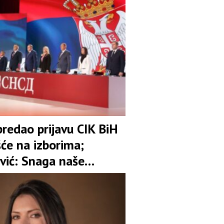
redao prijavu CIK BiH
šće na izborima;
vić: Snaga naše
 je garant stabilnosti