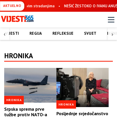
pravan uprkos svim stradanjima
NEŠIĆ ŽESTOKO O IVANU ANUŠIĆ
AKTUELNO
‹
›
VIJESTI
REGIJA
REFLEKSIJE
SVIJET
BIZN
HRONIKA
HRONIKA
HRONIKA
Srpska sprema prve
Posljednje svjedočanstvo
tužbe protiv NATO-a