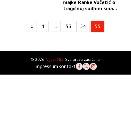
majke Ranke Vučetić o
tragičnoj sudbini sina
(FOTO)
«
1
...
53
54
55
© 2026.
Vijesti365
. Sva prava zadržana.
Impressum
Kontakt