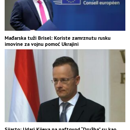
Mađarska tuži Brisel: Koriste zamrznutu rusku
imovine za vojnu pomoć Ukrajini
Sijarto: Udari Kijeva na naftovod “Družba” su kao