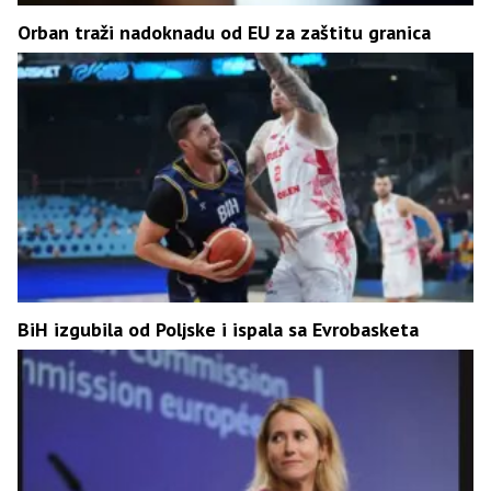
Orban traži nadoknadu od EU za zaštitu granica
BiH izgubila od Poljske i ispala sa Evrobasketa