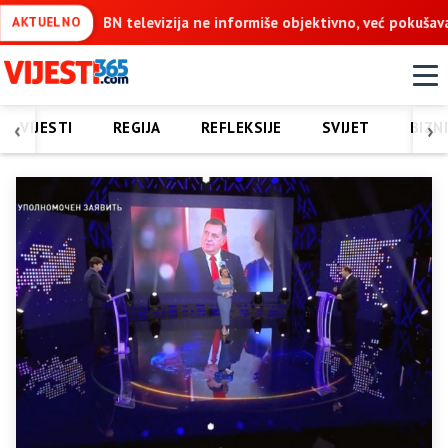
ormiše objektivno, već pokušava da ospori vodovod na Vučijaku
AKTUELNO
‹
›
VIJESTI
REGIJA
REFLEKSIJE
SVIJET
BIZN