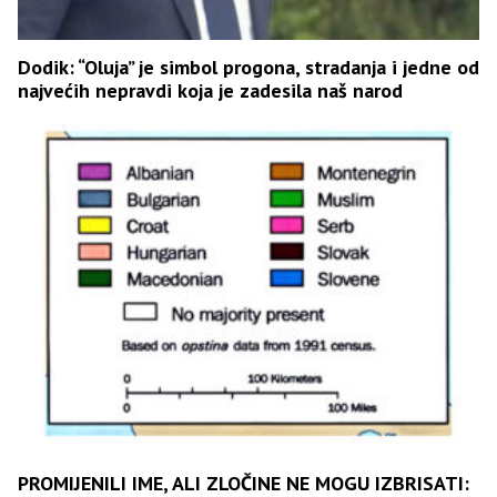
Dodik: “Oluja” je simbol progona, stradanja i jedne od
najvećih nepravdi koja je zadesila naš narod
PROMIJENILI IME, ALI ZLOČINE NE MOGU IZBRISATI: