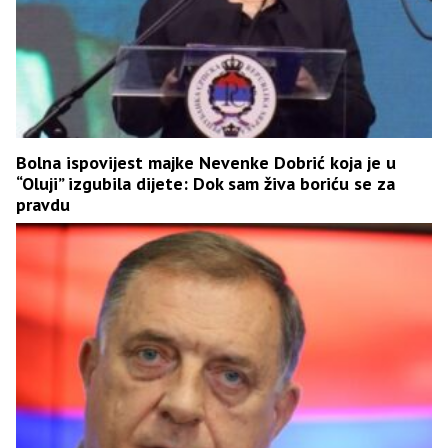
Bolna ispovijest majke Nevenke Dobrić koja je u
“Oluji” izgubila dijete: Dok sam živa boriću se za
pravdu