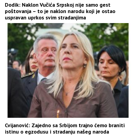
Dodik: Naklon Vučića Srpskoj nije samo gest
poštovanja – to je naklon narodu koji je ostao
uspravan uprkos svim stradanjima
Cvijanović: Zajedno sa Srbijom trajno ćemo braniti
istinu o egzodusu i stradanju našeg naroda