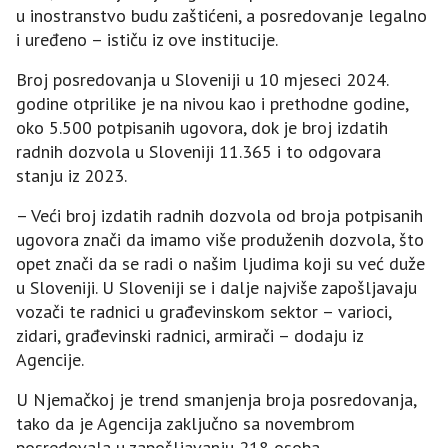
u inostranstvo budu zaštićeni, a posredovanje legalno
i uređeno – ističu iz ove institucije.
Broj posredovanja u Sloveniji u 10 mjeseci 2024.
godine otprilike je na nivou kao i prethodne godine,
oko 5.500 potpisanih ugovora, dok je broj izdatih
radnih dozvola u Sloveniji 11.365 i to odgovara
stanju iz 2023.
– Veći broj izdatih radnih dozvola od broja potpisanih
ugovora znači da imamo više produženih dozvola, što
opet znači da se radi o našim ljudima koji su već duže
u Sloveniji. U Sloveniji se i dalje najviše zapošljavaju
vozači te radnici u građevinskom sektor – varioci,
zidari, građevinski radnici, armirači – dodaju iz
Agencije.
U Njemačkoj je trend smanjenja broja posredovanja,
tako da je Agencija zaključno sa novembrom
posredovala u zapošljavanju 218 osoba.