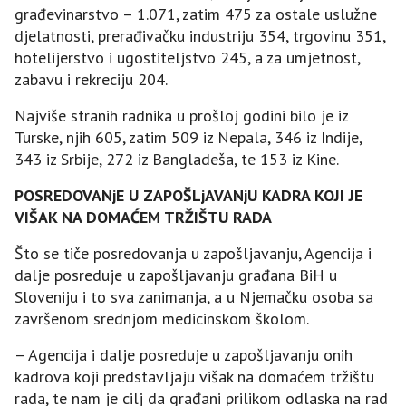
građevinarstvo – 1.071, zatim 475 za ostale uslužne
djelatnosti, prerađivačku industriju 354, trgovinu 351,
hotelijerstvo i ugostiteljstvo 245, a za umjetnost,
zabavu i rekreciju 204.
Najviše stranih radnika u prošloj godini bilo je iz
Turske, njih 605, zatim 509 iz Nepala, 346 iz Indije,
343 iz Srbije, 272 iz Bangladeša, te 153 iz Kine.
POSREDOVANjE U ZAPOŠLjAVANjU KADRA KOЈI ЈE
VIŠAK NA DOMAĆEM TRŽIŠTU RADA
Što se tiče posredovanja u zapošljavanju, Agencija i
dalje posreduje u zapošljavanju građana BiH u
Sloveniju i to sva zanimanja, a u Njemačku osoba sa
završenom srednjom medicinskom školom.
– Agencija i dalje posreduje u zapošljavanju onih
kadrova koji predstavljaju višak na domaćem tržištu
rada, te nam je cilj da građani prilikom odlaska na rad