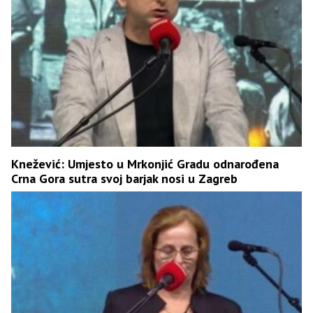
Knežević: Umjesto u Mrkonjić Gradu odnarođena
Crna Gora sutra svoj barjak nosi u Zagreb