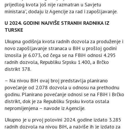
prijedlog kvota još nije razmatran u Savjetu
ministara”, dodaju iz Agencije za rad i zapošljavanje.
U 2024. GODINI NAЈVIŠE STRANIH RADNIKA IZ
TURSKE
Ukupna godišnja kvota radnih dozvola za produženje i
novo zapošljavanje stranaca u BiH u prošloj godini
iznosila je 6.073, od čega se na FBiH odnosi 4.295
radnih dozvola, Republiku Srpsku 1.400, a Brčko
distrikt 378.
– Na nivou BiH ovaj broj predstavlja planirano
povećanje od 2.078 dozvola u odnosu na prethodnu
godinu. Planirano povećanje odnosi se na FBiH i Brčko
distrikt, dok je za Republiku Srpsku kvota ostala
nepromijenjena – navode iz Agencije.
Ukupno je u prvoj polovini 2024. godine izdato 3.285
radnih dozvola na nivou BiH, a najviše ih je izdato za