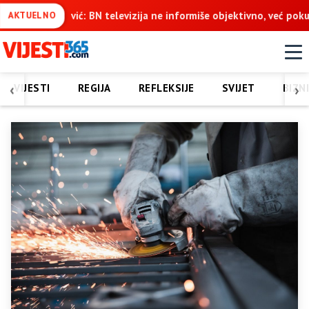
 ne informiše objektivno, već pokušava da ospori vodovod na Vučij
AKTUELNO
‹
›
VIJESTI
REGIJA
REFLEKSIJE
SVIJET
BIZN