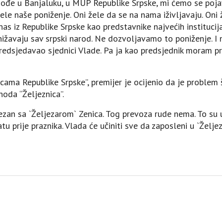
dođe u Banjaluku, u MUP Republike Srpske, mi ćemo se pojav
ele naše poniženje. Oni žele da se na nama iživljavaju. Oni ž
 nas iz Republike Srpske kao predstavnike najvećih instituc
žavaju sav srpski narod. Ne dozvoljavamo to poniženje. I 
predsjedavao sjednici Vlade. Pa ja kao predsjednik moram pr
nicama Republike Srpske”, premijer je ocijenio da je problem 
hoda “Željeznica”.
vezan sa `Željezarom` Zenica. Tog prevoza rude nema. To su u
latu prije praznika. Vlada će učiniti sve da zaposleni u `Žel