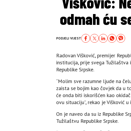
Višković: N
odmah ću se
PODJELI VIJEST
Radovan Višković, premijer Republi
institucija, prije svega Tužilaštv
Republike Srpske.
“Molim sve razumne ljude na čelu b
zaista se bojim kao čovjek da u
će onda biti iskorišćen kao okidač
ovu situaciju”, rekao je Višković u
On je naveo da su iz Republike S
Tužilaštvu Republike Srpske.