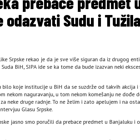
eka prebace predmet u
 odazvati Sudu i Tužil
ke Srpske rekao je da je sve više siguran da iz drugog entit
a i Suda BiH, SIPA ide se ka tome da bude izazvan neki eksces
ilo koje institucije u BiH da se suzdrže od takvih akcija i 
 tom nekom naguravanju, u tom nekom komešanju ne dođe d
 za neke druge radnje. To ne želim i zato apelujem i na osta
 intervjuu Glasu Srpske.
rpske jasno smo poručili da prebace predmet u Banjaluku i 