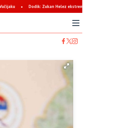
Helez ekstremista koji svaku priliku koristi za netrpeljivost pre
T