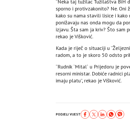
“Neka taj tužilac Tužilaštva BiH 
sporno i protivzakonito? Ne. Oni ž
kako su nama stavili lisice i kako
ponižavaju nas onda mogu da poni
izjavu. Šta sam ja kriv? Što sam 
rekao je Višković.
Kada je riječ o situaciji u “Željez
radom, a to je skoro 50 odsto pri
“Rudnik `Mital` u Prijedoru je po
resorni ministar. Dobiće radnici p
imaju platu”, rekao je Višković.
PODJELI VIJEST