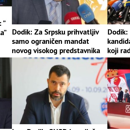
 ”
Dodik: Za Srpsku prihvatljiv
Dodik:
la”
samo ograničen mandat
kandid
novog visokog predstavnika
koji ra