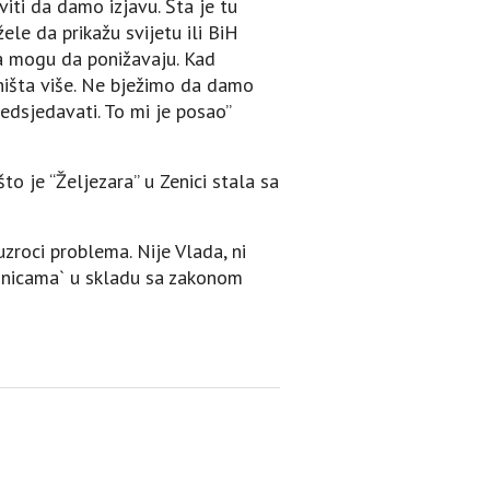
iti da damo izjavu. Šta je tu
ele da prikažu svijetu ili BiH
ija mogu da ponižavaju. Kad
ništa više. Ne bježimo da damo
edsjedavati. To mi je posao”
što je “Željezara” u Zenici stala sa
zroci problema. Nije Vlada, ni
jeznicama` u skladu sa zakonom