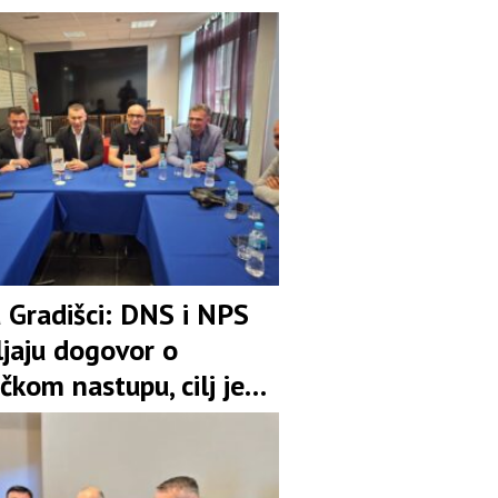
u Gradišci: DNS i NPS
ljaju dogovor o
čkom nastupu, cilj je
pozicija u koaliciji