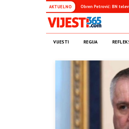
đenica
Obren Petrović: BN televizija ne informiše objektiv
AKTUELNO
VIJESTI
REGIJA
REFLEKS