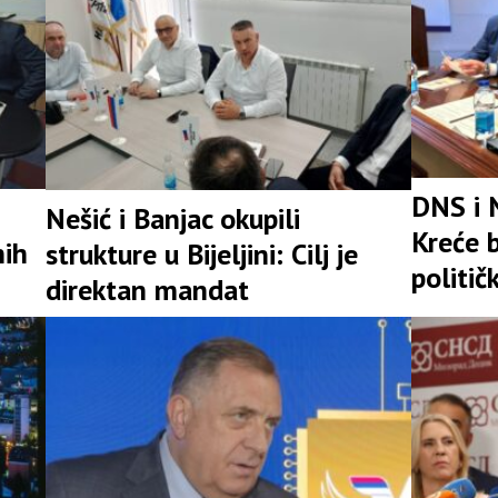
DNS i 
Nešić i Banjac okupili
Kreće b
nih
strukture u Bijeljini: Cilj je
politič
direktan mandat