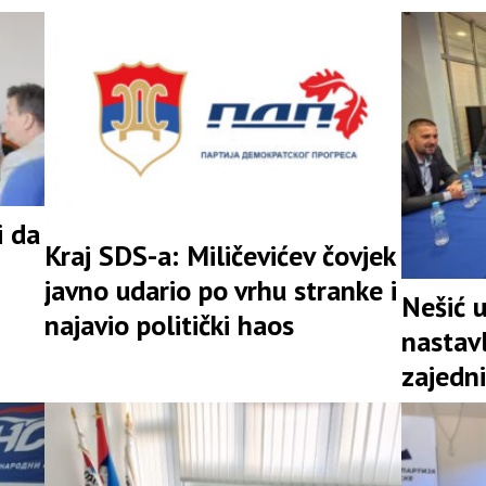
i da
Kraj SDS-a: Miličevićev čovjek
javno udario po vrhu stranke i
Nešić 
najavio politički haos
nastav
zajedni
snažna 