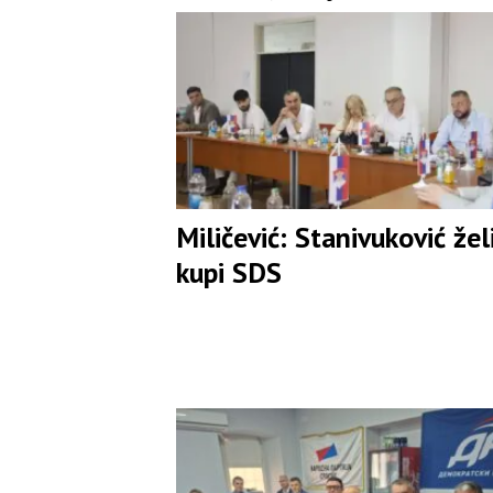
prihvatila
Miličević: Stanivuković žel
kupi SDS