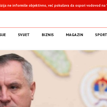
no, već pokušava da ospori vodovod na Vučijaku
Dodik: Zukan 
IJE
SVIJET
BIZNIS
MAGAZIN
SPOR