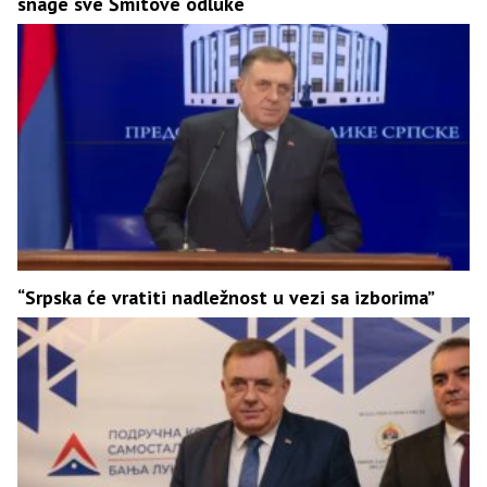
snage sve Šmitove odluke
“Srpska će vratiti nadležnost u vezi sa izborima”