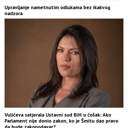
Upravljanje nametnutim odlukama bez ikakvog
nadzora
Vulićeva satjerala Ustavni sud BiH u ćošak: Ako
Parlament nije donio zakon, ko je Šmitu dao pravo
da bude zakonodavac?