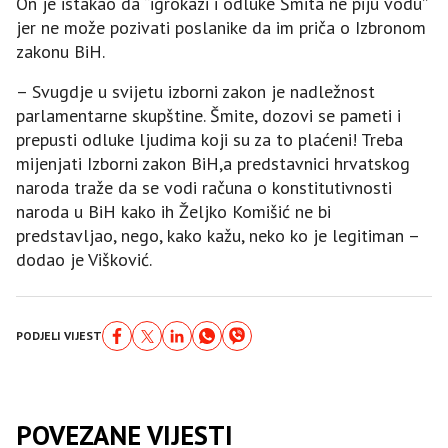
On je istakao da “igrokazi i odluke Šmita ne piju vodu”
jer ne može pozivati poslanike da im priča o Izbronom
zakonu BiH.
– Svugdje u svijetu izborni zakon je nadležnost
parlamentarne skupštine. Šmite, dozovi se pameti i
prepusti odluke ljudima koji su za to plaćeni! Treba
mijenjati Izborni zakon BiH,a predstavnici hrvatskog
naroda traže da se vodi računa o konstitutivnosti
naroda u BiH kako ih Željko Komišić ne bi
predstavljao, nego, kako kažu, neko ko je legitiman –
dodao je Višković.
PODJELI VIJEST
POVEZANE VIJESTI