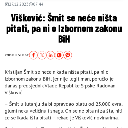
27.12.2023
07:44
Višković: Šmit se neće ništa
pitati, pa ni o Izbornom zakonu
BiH
PODJELI VIJEST
Kristijan Šmit se neće nikada ništa pitati, pa ni o
Izbornom zakonu BiH, jer nije legitiman, poručio je
danas predsjednik Vlade Republike Srpske Radovan
Višković.
– Šmit u lutanju da bi opravdao platu od 25.000 evra,
glumi neku veličinu i snagu. On se ne pita ni za šta, niti
će se ikada išta pitati – rekao je Višković novinarima.