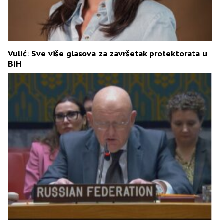
Vulić: Sve više glasova za završetak protektorata u
BiH