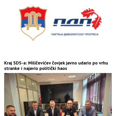
Kraj SDS-a: Miličevićev čovjek javno udario po vrhu
stranke i najavio politički haos