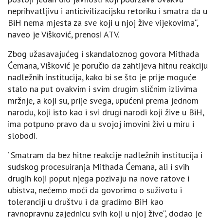
neprihvatljivu i anticivilizacijsku retoriku i smatra da u
BiH nema mjesta za sve koji u njoj žive vijekovima“,
naveo je Višković, prenosi ATV.
Zbog užasavajućeg i skandaloznog govora Mithada
Ćemana, Višković je poručio da zahtijeva hitnu reakciju
nadležnih institucija, kako bi se što je prije moguće
stalo na put ovakvim i svim drugim sličnim izlivima
mržnje, a koji su, prije svega, upućeni prema jednom
narodu, koji isto kao i svi drugi narodi koji žive u BiH,
ima potpuno pravo da u svojoj imovini živi u miru i
slobodi.
“Smatram da bez hitne reakcije nadležnih institucija i
sudskog procesuiranja Mithada Ćemana, ali i svih
drugih koji poput njega pozivaju na nove ratove i
ubistva, nećemo moći da govorimo o suživotu i
toleranciji u društvu i da gradimo BiH kao
ravnopravnu zajednicu svih koji u njoj žive“, dodao je