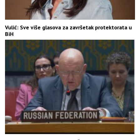
Vulić: Sve više glasova za završetak protektorata u
BiH