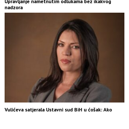
Upravljanje nametnutim odlukama bez ikakvog
nadzora
Vulićeva satjerala Ustavni sud BiH u ćošak: Ako
Parlament nije donio zakon, ko je Šmitu dao pravo
da bude zakonodavac?