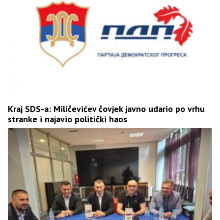
Kraj SDS-a: Miličevićev čovjek javno udario po vrhu
stranke i najavio politički haos