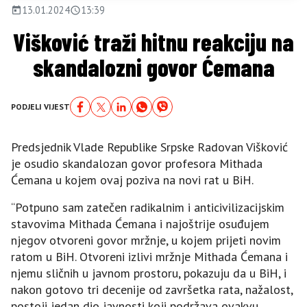
13.01.2024
13:39
Višković traži hitnu reakciju na
skandalozni govor Ćemana
PODJELI VIJEST
Predsjednik Vlade Republike Srpske Radovan Višković
je osudio skandalozan govor profesora Mithada
Ćemana u kojem ovaj poziva na novi rat u BiH.
“Potpuno sam zatečen radikalnim i anticivilizacijskim
stavovima Mithada Ćemana i najoštrije osuđujem
njegov otvoreni govor mržnje, u kojem prijeti novim
ratom u BiH. Otvoreni izlivi mržnje Mithada Ćemana i
njemu sličnih u javnom prostoru, pokazuju da u BiH, i
nakon gotovo tri decenije od završetka rata, nažalost,
postoji jedan dio javnosti koji podržava ovakvu