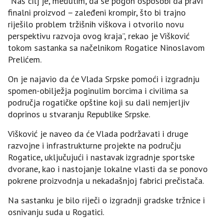
“Naš cilj je, međutim, da se pogon osposobi da pravi
finalni proizvod – zaleđeni krompir, što bi trajno
riješilo problem tržišnih viškova i otvorilo novu
perspektivu razvoja ovog kraja”, rekao je Višković
tokom sastanka sa načelnikom Rogatice Ninoslavom
Prelićem.
On je najavio da će Vlada Srpske pomoći i izgradnju
spomen-obilježja poginulim borcima i civilima sa
područja rogatičke opštine koji su dali nemjerljiv
doprinos u stvaranju Republike Srpske.
Višković je naveo da će Vlada podržavati i druge
razvojne i infrastrukturne projekte na području
Rogatice, uključujući i nastavak izgradnje sportske
dvorane, kao i nastojanje lokalne vlasti da se ponovo
pokrene proizvodnja u nekadašnjoj fabrici prečistača.
Na sastanku je bilo riječi o izgradnji gradske tržnice i
osnivanju suda u Rogatici.