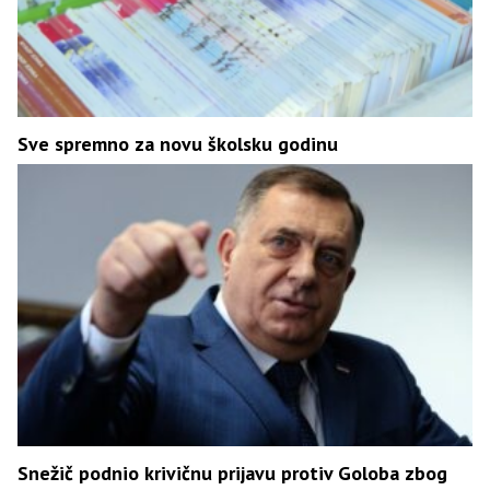
Sve spremno za novu školsku godinu
Snežič podnio krivičnu prijavu protiv Goloba zbog