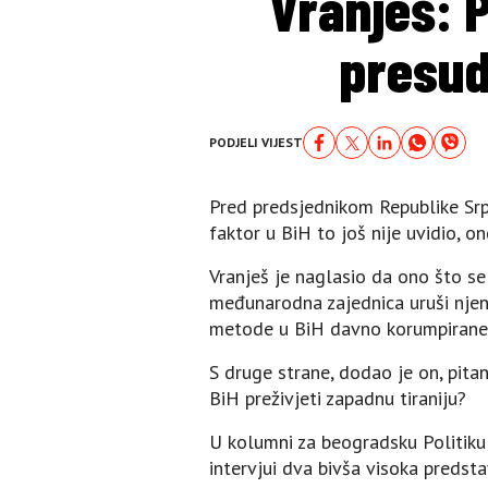
Vranješ: 
presud
PODJELI VIJEST
Pred predsjednikom Republike Sr
faktor u BiH to još nije uvidio, o
Vranješ je naglasio da ono što s
međunarodna zajednica uruši njen
metode u BiH davno korumpirane po 
S druge strane, dodao je on, pita
BiH preživjeti zapadnu tiraniju?
U kolumni za beogradsku Politiku
intervjui dva bivša visoka predsta