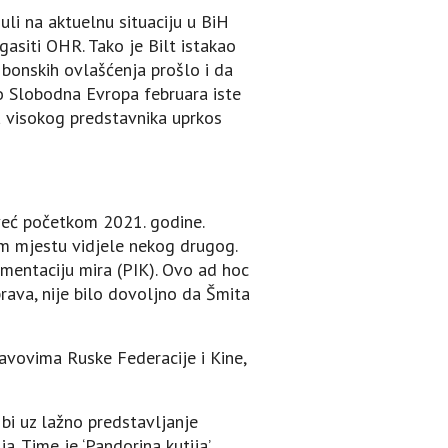
i na aktuelnu situaciju u BiH
gasiti OHR. Tako je Bilt istakao
 bonskih ovlašćenja prošlo i da
io Slobodna Evropa februara iste
a visokog predstavnika uprkos
 već početkom 2021. godine.
m mjestu vidjele nekog drugog.
ementaciju mira (PIK). Ovo ad hoc
rava, nije bilo dovoljno da Šmita
tavovima Ruske Federacije i Kine,
 bi uz lažno predstavljanje
 Time je ‘Pandorina kutija’