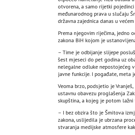
otvorena, a samo rijetki pojedinc
međunarodnog prava u slučaju Šmita
državna zajednica danas u većem 
Prema njegovim riječima, jedno od
zakona BiH kojom je ustanovljena 
– Time je odbijanje slijepe poslu
šest mjeseci do pet godina uz oba
nelegalne odluke nepostojećeg vi
javne funkcije. I pogađate, meta j
Veoma brzo, podsjetio je Vranješ, 
ustavnu obavezu proglašenja Zak
skupština, a kojeg je potom lažni
– I bez obzira što je Šmitova iz
zakona, uslijedila je ubrzana pro
stvaranja medijske atmosfere kak