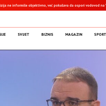
bjektivno, već pokušava da ospori vodovod na Vučijaku
Dodik
IJE
SVIJET
BIZNIS
MAGAZIN
SPOR