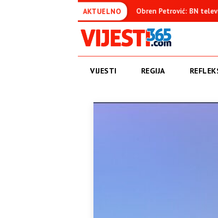
tom osuđenica
Obren Petrović: BN televizija ne informiše o
AKTUELNO
VIJESTI
REGIJA
REFLEKS