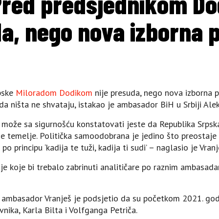
Pred predsjednikom Do
a, nego nova izborna 
pske
Miloradom Dodikom
nije presuda, nego nova izborna p
nda ništa ne shvataju, istakao je ambasador BiH u Srbiji Ale
e može sa sigurnošću konstatovati jeste da Republika Srpsk
e temelje. Politička samoodobrana je jedino što preostaje 
principu ‘kadija te tuži, kadija ti sudi’ – naglasio je Vranj
nje koje bi trebalo zabrinuti analitičare po raznim ambasad
 ambasador Vranješ je podsjetio da su početkom 2021. godi
vnika, Karla Bilta i Volfganga Petriča.