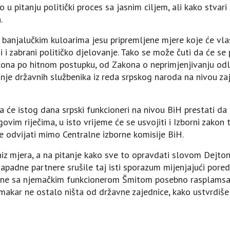
u pitanju politički proces sa jasnim ciljem, ali kako stvari
.
 banjalučkim kuloarima jesu pripremljene mjere koje će vlas
i i zabrani političko djelovanje. Tako se može čuti da će 
zakona po hitnom postupku, od Zakona o neprimjenjivanju od
anje državnih službenika iz reda srpskog naroda na nivou zaj
a će istog dana srpski funkcioneri na nivou BiH prestati da
vim riječima, u isto vrijeme će se usvojiti i Izborni zakon t
ske odvijati mimo Centralne izborne komisije BiH.
niz mjera, a na pitanje kako sve to opravdati slovom Dejt
padne partnere srušile taj isti sporazum mijenjajući pored
dine sa njemačkim funkcionerom Šmitom posebno rasplamsala.
 makar ne ostalo ništa od državne zajednice, kako ustvrdiše