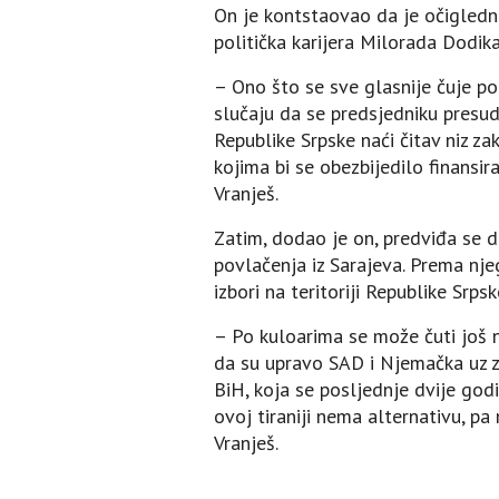
On je kontstaovao da je očigledno 
politička karijera Milorada Dodika
– Ono što se sve glasnije čuje po
slučaju da se predsjedniku presud
Republike Srpske naći čitav niz 
kojima bi se obezbijedilo finansir
Vranješ.
Zatim, dodao je on, predviđa se d
povlačenja iz Sarajeva. Prema njego
izbori na teritoriji Republike Srp
– Po kuloarima se može čuti još 
da su upravo SAD i Njemačka uz za
BiH, koja se posljednje dvije go
ovoj tiraniji nema alternativu, pa
Vranješ.