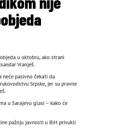
dikom nije
pobjeda
objeda u oktobru, ako strani
ksandar Vranješ.
a neće pasivno čekati da
rukovodstvu Srpske, jer su pravne
eš.
ama u Sarajevu glasi – kako će
ne pažnju javnosti u BiH privukli