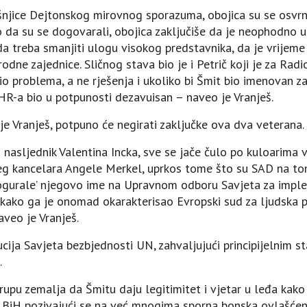
jice Dejtonskog mirovnog sporazuma, obojica su se osvrnul
o da su se dogovarali, obojica zaključiše da je neophodno u
 treba smanjiti ulogu visokog predstavnika, da je vrijeme
odne zajednice. Sličnog stava bio je i Petrič koji je za Rad
o problema, a ne rješenja i ukoliko bi Šmit bio imenovan z
OHR-a bio u potpunosti dezavuisan – naveo je Vranješ.
 je Vranješ, potpuno će negirati zaključke ova dva veterana.
ni nasljednik Valentina Incka, sve se jače čulo po kuloarima
ćeg kancelara Angele Merkel, uprkos tome što su SAD na to
progurale’ njegovo ime na Upravnom odboru Savjeta za impl
, kako ga je onomad okarakterisao Evropski sud za ljudska p
aveo je Vranješ.
ucija Savjeta bezbjednosti UN, zahvaljujući principijelnim s
.
grupu zemalja da Šmitu daju legitimitet i vjetar u leđa kako
BiH pozivajući se na već mnogima sporna bonska ovlašćenja.