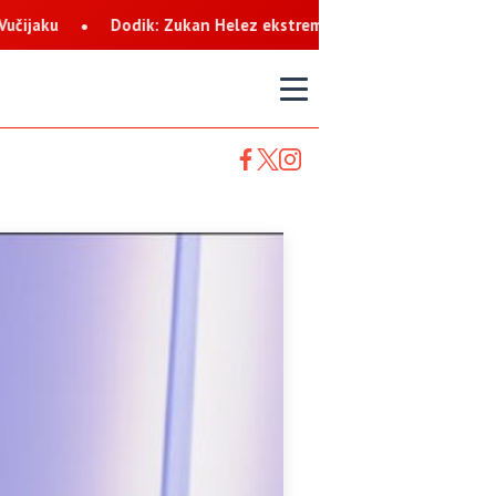
: Zukan Helez ekstremista koji svaku priliku koristi za netrpeljiv
T