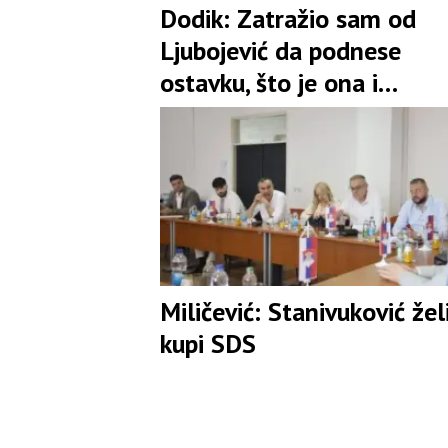
Dodik: Zatražio sam od
Ljubojević da podnese
ostavku, što je ona i
prihvatila
Miličević: Stanivuković žel
kupi SDS