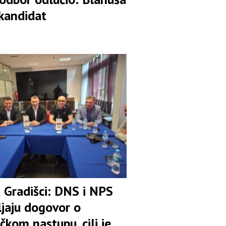
 kandidat
u Gradišci: DNS i NPS
ljaju dogovor o
čkom nastupu, cilj je