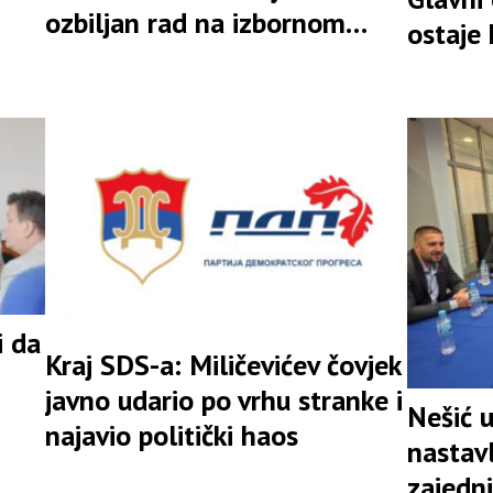
ozbiljan rad na izbornom
ostaje
rezultatu
i da
Kraj SDS-a: Miličevićev čovjek
javno udario po vrhu stranke i
Nešić 
najavio politički haos
nastav
zajedni