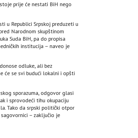
 stoje prije će nestati BiH nego
ti u Republici Srpskoj preduzeti u
se pred Narodnom skupštinom
luka Suda BiH, pa do propisa
edničkih institucija – naveo je
 donose odluke, ali bez
e će se svi budući lokalni i opšti
onskog sporazuma, odgovor glasi
ak i sprovodeći tihu okupaciju
 Tako da srpski politički otpor
 sagovornici – zaključio je