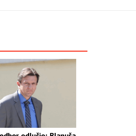
 odbor odlučio: Blanuša