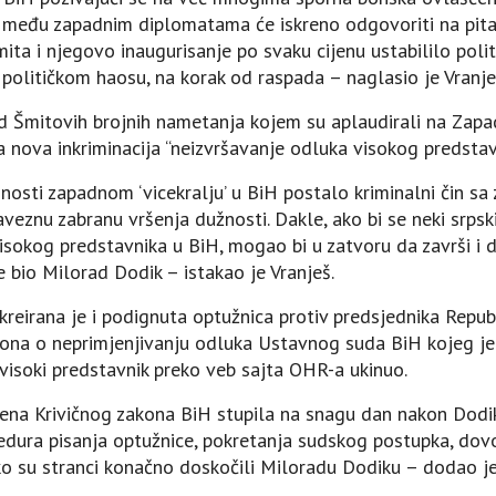
i među zapadnim diplomatama će iskreno odgovoriti na pitan
 i njegovo inaugurisanje po svaku cijenu ustabililo politič
političkom haosu, na korak od raspada – naglasio je Vranje
 Šmitovih brojnih nametanja kojem su aplaudirali na Zapad
nova inkriminacija “neizvršavanje odluka visokog predstav
šnosti zapadnom ‘vicekralju’ u BiH postalo kriminalni čin 
veznu zabranu vršenja dužnosti. Dakle, ako bi se neki srpsk
sokog predstavnika u BiH, mogao bi u zatvoru da završi i
e bio Milorad Dodik – istakao je Vranješ.
kreirana je i podignuta optužnica protiv predsjednika Republ
ona o neprimjenjivanju odluka Ustavnog suda BiH kojeg j
 visoki predstavnik preko veb sajta OHR-a ukinuo.
mjena Krivičnog zakona BiH stupila na snagu dan nakon Dod
cedura pisanja optužnice, pokretanja sudskog postupka, dov
o su stranci konačno doskočili Miloradu Dodiku – dodao je