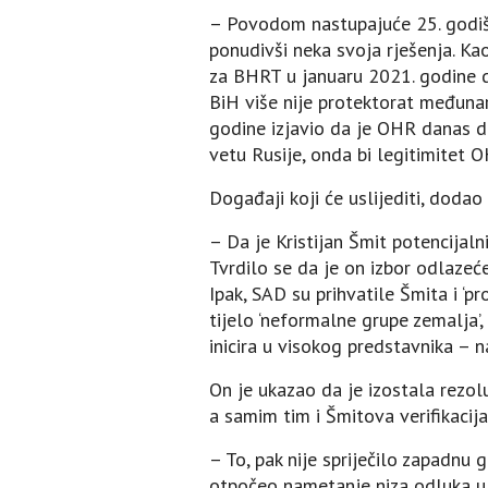
– Povodom nastupajuće 25. godišn
ponudivši neka svoja rješenja. Ka
za BHRT u januaru 2021. godine da
BiH više nije protektorat međunar
godine izjavio da je OHR danas di
vetu Rusije, onda bi legitimitet 
Događaji koji će uslijediti, dodao
– Da je Kristijan Šmit potencijal
Tvrdilo se da je on izbor odlaze
Ipak, SAD su prihvatile Šmita i ‘
tijelo ‘neformalne grupe zemalja’
inicira u visokog predstavnika – n
On je ukazao da je izostala rezol
a samim tim i Šmitova verifikacija
– To, pak nije spriječilo zapadnu 
otpočeo nametanje niza odluka u 