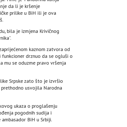
je da li je kršenje
ke prilike u BiH ili je ova
š.
u, bila je izmjena Krivičnog
nika”.
sa zaprijećenom kaznom zatvora od
i funkcioner drznuo da se ogluši o
 da mu se oduzme pravo vršenja
ike Srpske zato što je izvršio
e prethodno usvojila Narodna
ikovog ukaza o proglašenju
ođenja pogodnih sudija i
 ambasador BiH u Srbiji.