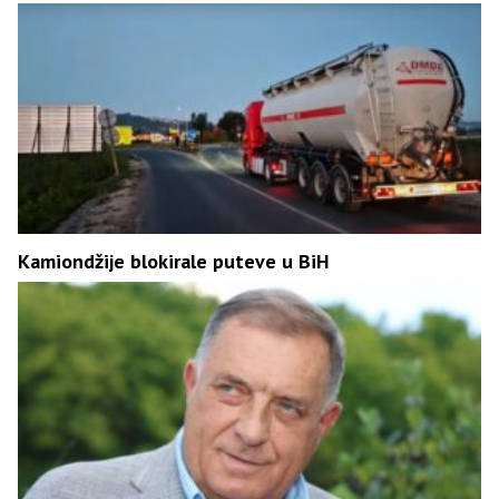
Kamiondžije blokirale puteve u BiH