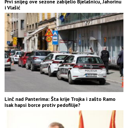
Prvi snijeg ove sezone zabijelio Bjelašnicu, Jahorinu
i Vlašić
Linč nad Panterima: Šta krije Trojka i zašto Ramo
Isak hapsi borce protiv pedofilije?