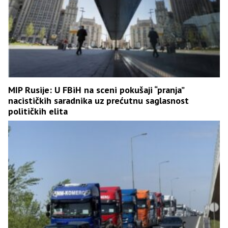
MIP Rusije: U FBiH na sceni pokušaji “pranja”
nacističkih saradnika uz prećutnu saglasnost
političkih elita