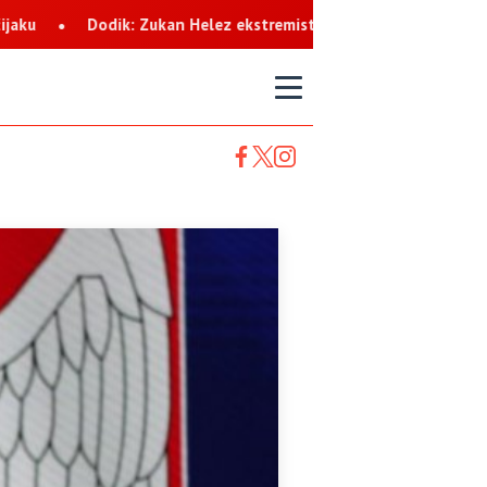
lez ekstremista koji svaku priliku koristi za netrpeljivost prema
T