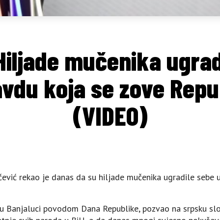
Hiljade mučenika ugrad
vdu koja se zove Repu
(VIDEO)
čević rekao je danas da su hiljade mučenika ugradile sebe 
i u Banjaluci povodom Dana Republike, pozvao na srpsku slo