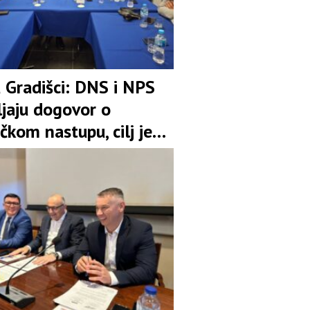
u Gradišci: DNS i NPS
ljaju dogovor o
čkom nastupu, cilj je
pozicija u koaliciji