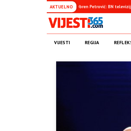
enica
Obren Petrović: BN televizija ne informiše objektivno
AKTUELNO
VIJESTI
REGIJA
REFLEKS