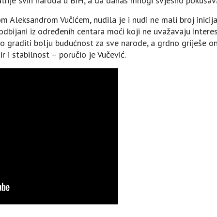
atnje svih naroda u BiH, a da danas mnogi svjesno pokušav
 Aleksandrom Vučićem, nudila je i nudi ne mali broj inicijat
 odbijani iz određenih centara moći koji ne uvažavaju inter
graditi bolju budućnost za sve narode, a grdno griješe on
r i stabilnost – poručio je Vučević.