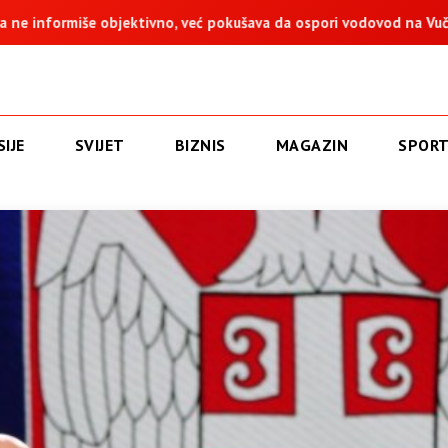
, već pokušava da ospori vodovod na Vučijaku
Dodik: Zukan He
IJE
SVIJET
BIZNIS
MAGAZIN
SPOR