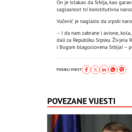
On je istakao da Srbija, kao gara
saglasnost tri konstitutivna narod
Vučević je naglasio da srpski nar
– I da nam zabrane i avione, kola,
dali za Republiku Srpsku. Živjela 
i Bogom blagoslovena Srbija! – po
PODJELI VIJEST
POVEZANE VIJESTI