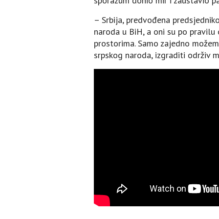
sporazum donio mir i zaustavio p
– Srbija, predvođena predsjednikom
naroda u BiH, a oni su po pravilu
prostorima. Samo zajedno možemo 
srpskog naroda, izgraditi održiv mi