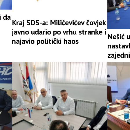
i da
Kraj SDS-a: Miličevićev čovjek
javno udario po vrhu stranke i
Nešić 
najavio politički haos
nastav
zajedni
snažna 