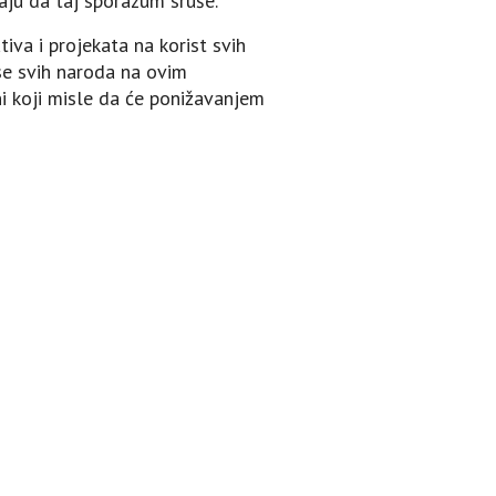
aju da taj sporazum sruše.
iva i projekata na korist svih
ese svih naroda na ovim
i koji misle da će ponižavanjem