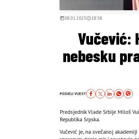
08.01.2025
18:38
Vučević: 
nebesku pra
PODJELI VIJEST
Predsjednik Vlade Srbije Miloš Vu
Republika Srpska.
Vučević je, na svečanoj akademij