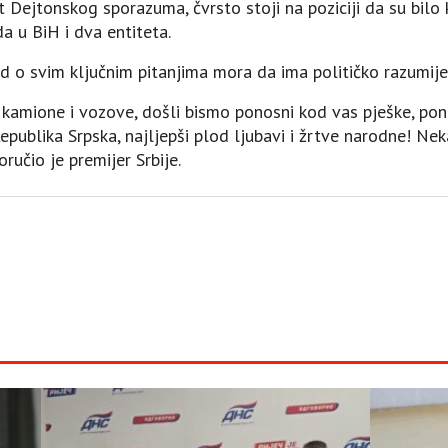
nt Dejtonskog sporazuma, čvrsto stoji na poziciji da su b
a u BiH i dva entiteta.
od o svim ključnim pitanjima mora da ima političko razumije
 kamione i vozove, došli bismo ponosni kod vas pješke, pono
Republika Srpska, najljepši plod ljubavi i žrtve narodne! Neka
ručio je premijer Srbije.