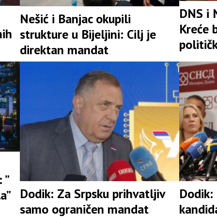
DNS i 
Nešić i Banjac okupili
Kreće b
nih
strukture u Bijeljini: Cilj je
politič
direktan mandat
 ”
Dodik: Za Srpsku prihvatljiv
Dodik:
la”
samo ograničen mandat
kandid