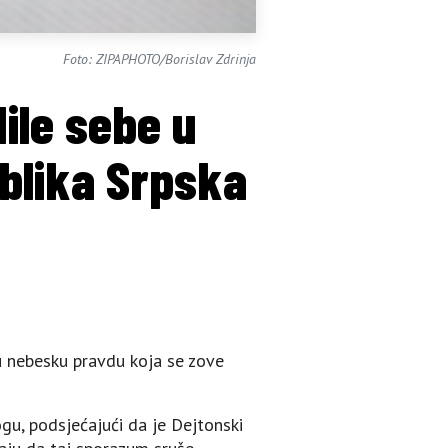
Foto: ZIPAPHOTO/Borislav Zdrinja
ile sebe u
blika Srpska
u nebesku pravdu koja se zove
gu, podsjećajući da je Dejtonski