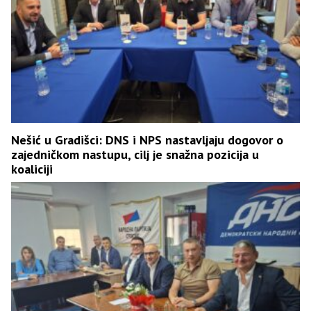
Nešić u Gradišci: DNS i NPS nastavljaju dogovor o
zajedničkom nastupu, cilj je snažna pozicija u
koaliciji