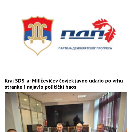
Kraj SDS-a: Miličevićev čovjek javno udario po vrhu
stranke i najavio politički haos