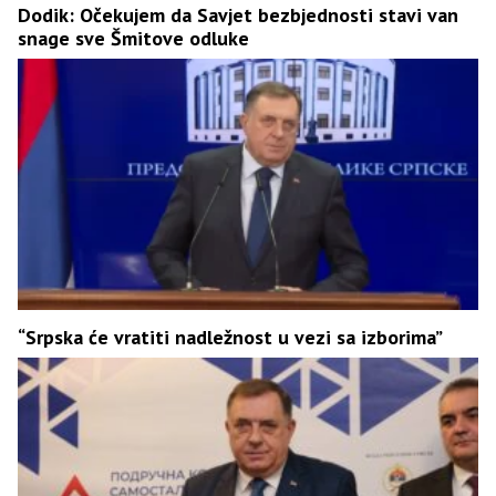
Dodik: Očekujem da Savjet bezbjednosti stavi van
snage sve Šmitove odluke
“Srpska će vratiti nadležnost u vezi sa izborima”