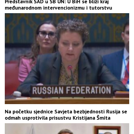
Predstavnik SAD u SB UN: U BiH se bliži kraj
međunarodnom intervencionizmu i tutorstvu
Na početku sjednice Savjeta bezbjednosti Rusija se
odmah usprotivila prisustvu Kristijana Šmita