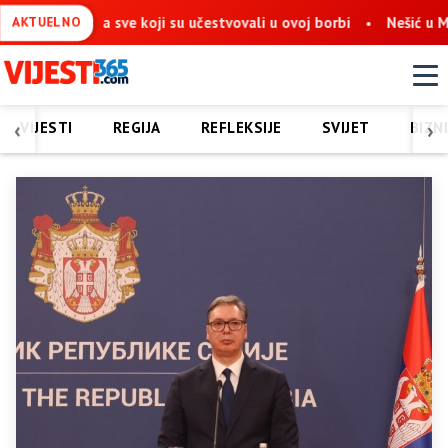
na sve koji su učestvovali u ovoj borbi
Nešić u Mostaru: Obno
AKTUELNO
‹
›
VIJESTI
REGIJA
REFLEKSIJE
SVIJET
BIZN