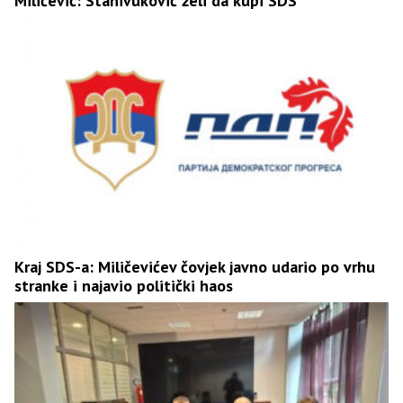
Miličević: Stanivuković želi da kupi SDS
Kraj SDS-a: Miličevićev čovjek javno udario po vrhu
stranke i najavio politički haos