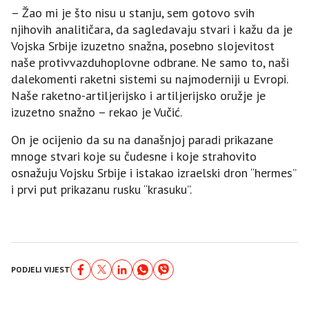
– Žao mi je što nisu u stanju, sem gotovo svih
njihovih analitičara, da sagledavaju stvari i kažu da je
Vojska Srbije izuzetno snažna, posebno slojevitost
naše protivvazduhoplovne odbrane. Ne samo to, naši
dalekomenti raketni sistemi su najmoderniji u Evropi.
Naše raketno-artiljerijsko i artiljerijsko oružje je
izuzetno snažno – rekao je Vučić.
On je ocijenio da su na današnjoj paradi prikazane
mnoge stvari koje su čudesne i koje strahovito
osnažuju Vojsku Srbije i istakao izraelski dron “hermes”
i prvi put prikazanu rusku “krasuku”.
PODJELI VIJEST