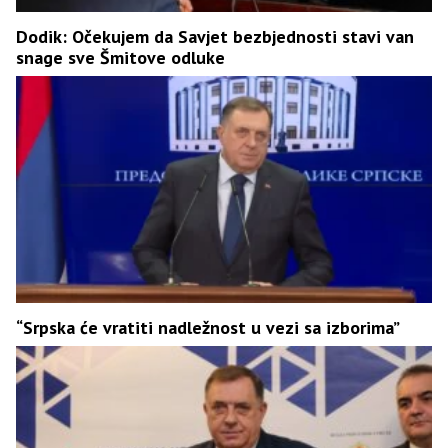
Dodik: Očekujem da Savjet bezbjednosti stavi van
snage sve Šmitove odluke
“Srpska će vratiti nadležnost u vezi sa izborima”