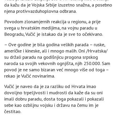
da kažu da je Vojska Srbije izuzetno snažna, a posebno
njena protivvazduhoplovna odbrana.
Povodom zlonamjernih reakcija u regionu, a prije
svega u hrvatskim medijima, na vojnu paradu u
Beogradu, Vučić je istakao da je sve to očekivano.
– Ove godine je bila godina velikih parada – ruske,
američke i kineske, ali i mnogo malih. Oni /Hrvatska/
su držali paradu na godišnjicu progona srpskog
naroda sa svojih vekovnih ognjišta, njih 250.000. Sam
povod je ne samo bizaran već mnogo više od toga –
rekao je Vučić novinarima.
Vučić je naveo da je za razliku od Hrvata imao
dovoljno trpeljivosti i mudrosti da kaže da su oni
imali dobru paradu, dosta toga pokazali i pokazali
sebe kao ozbiljnu vojsku i državu na čemu im je
čestitao.