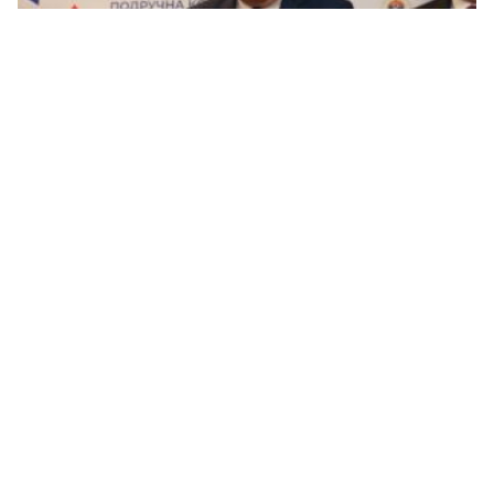
Dodik: Očekujem raspravu o Šmitu u Njujorku,
situacija se promijenila