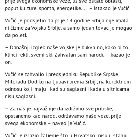
prije svega ekonomske veze, uz sve ostale oblasti,
poput kulture, sporta, energetike…. – istakao je Vučić.
Vučić je podsjetio da prije 14 godine Srbija nije imala
ni čizme za Vojsku Srbije, a samo jedan lovac je mogao
da poleti.
– Današnji izgled naše vojske je bukvalno, kako bi to
klinci rekli, svemirski. Zahvalan sam narodu – kazao je
on.
Vučić se zahvalio i predsjedniku Republike Srpske
Miloradu Dodiku na ljubavi prema Srbiji, na korektnom
odnosu koji imaju i kad su saglasni i kada u sitnicama
nisu saglasni.
– Za nas je najvažnije da izdržimo sve pritiske,
opstanemo kao narod, održavamo naše veze, prije
svega ekonomske – naveo je Vučić.
Vučić je izrazio žaljenje što u Hrvatskoj nisu u stanju