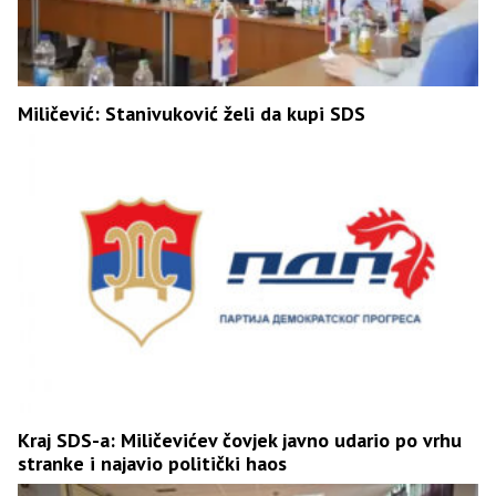
Miličević: Stanivuković želi da kupi SDS
Kraj SDS-a: Miličevićev čovjek javno udario po vrhu
stranke i najavio politički haos