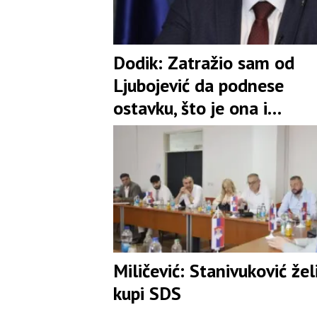
Dodik: Zatražio sam od
Ljubojević da podnese
ostavku, što je ona i
prihvatila
Miličević: Stanivuković žel
kupi SDS