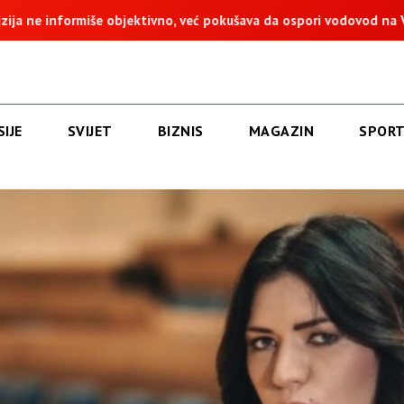
, već pokušava da ospori vodovod na Vučijaku
Dodik: Zukan He
IJE
SVIJET
BIZNIS
MAGAZIN
SPOR