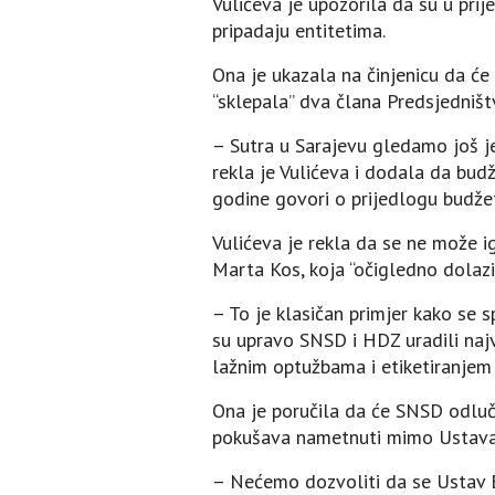
Vulićeva je upozorila da su u pri
pripadaju entitetima.
Ona je ukazala na činjenicu da će 
“sklepala” dva člana Predsjedništ
– Sutra u Sarajevu gledamo još je
rekla je Vulićeva i dodala da budž
godine govori o prijedlogu budžet
Vulićeva je rekla da se ne može i
Marta Kos, koja “očigledno dolazi 
– To je klasičan primjer kako se 
su upravo SNSD i HDZ uradili naj
lažnim optužbama i etiketiranjem –
Ona je poručila da će SNSD odlučn
pokušava nametnuti mimo Ustava 
– Nećemo dozvoliti da se Ustav Bi