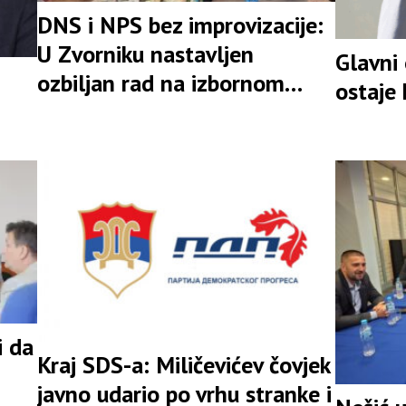
DNS i NPS bez improvizacije:
U Zvorniku nastavljen
Glavni
ozbiljan rad na izbornom
ostaje
rezultatu
i da
Kraj SDS-a: Miličevićev čovjek
javno udario po vrhu stranke i