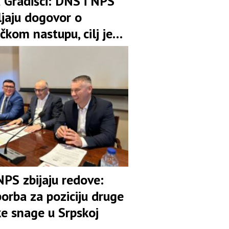
u Gradišci: DNS i NPS
ljaju dogovor o
čkom nastupu, cilj je
pozicija u koaliciji
NPS zbijaju redove:
orba za poziciju druge
ke snage u Srpskoj