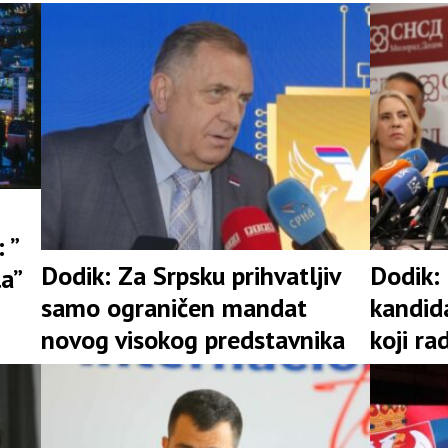
 ”
Dodik: Za Srpsku prihvatljiv
Dodik:
la”
samo ograničen mandat
kandid
novog visokog predstavnika
koji ra