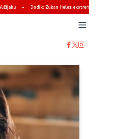
lez ekstremista koji svaku priliku koristi za netrpeljivost prema
T