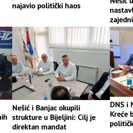
Nešić 
najavio politički haos
nastav
zajedni
snažna 
DNS i 
Nešić i Banjac okupili
Kreće b
nih
strukture u Bijeljini: Cilj je
politič
direktan mandat