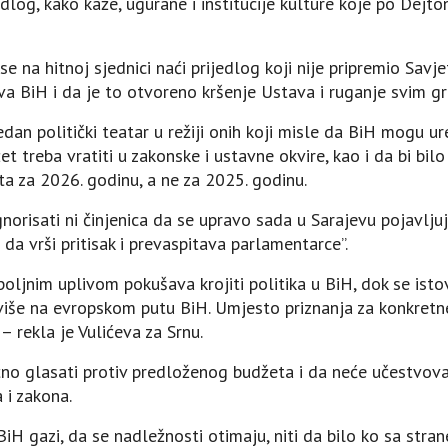
jedlog, kako kaže, ugurane i institucije kulture koje po De
se na hitnoj sjednici naći prijedlog koji nije pripremio Sa
va BiH i da je to otvoreno kršenje Ustava i ruganje svim g
dan politički teatar u režiji onih koji misle da BiH mogu u
et treba vratiti u zakonske i ustavne okvire, kao i da bi bi
a za 2026. godinu, a ne za 2025. godinu.
gnorisati ni činjenica da se upravo sada u Sarajevu pojavlju
da vrši pritisak i prevaspitava parlamentarce”.
spoljnim uplivom pokušava krojiti politika u BiH, dok se is
više na evropskom putu BiH. Umjesto priznanja za konkretn
 rekla je Vulićeva za Srnu.
o glasati protiv predloženog budžeta i da neće učestvovati
i zakona.
H gazi, da se nadležnosti otimaju, niti da bilo ko sa stra