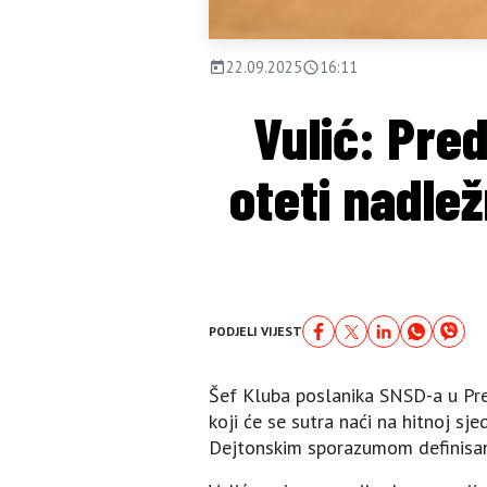
22.09.2025
16:11
Vulić: Pre
oteti nadlež
PODJELI VIJEST
Šef Kluba poslanika SNSD-a u Pre
koji će se sutra naći na hitnoj sj
Dejtonskim sporazumom definisano