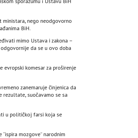
jtonskom sporazumu i Ustavu BiH
vjet ministara, nego neodgovorno
rađanima BiH.
ređivati mimo Ustava i zakona –
lo odgovornije da se u ovo doba
je evropski komesar za proširenje
tovremeno zanemaruje činjenica da
e rezultate, suočavamo se sa
 u političkoj farsi koja se
ne “ispira mozgove” narodnim