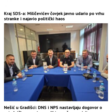
Kraj SDS-a: Miličevićev čovjek javno udario po vrhu
stranke i najavio politički haos
Nešić u Gradišci: DNS i NPS nastavljaju dogovor o