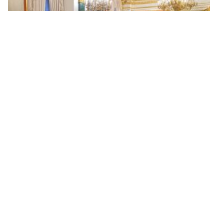
Delegacija iz Srpske na sastanku sa Putinom