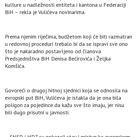
kulture u nadležnosti entiteta i kantona u Federaciji
BiH – rekla je Vulićeva novinarima.
Prema njenim riječima, budžetom koji će biti razmatran
u redovnoj proceduri trebalo bi da se ispravi sve ono
što je nakaradno postavljeno od članova
Predsjedništva BiH Denisa Bećirovića i Željka
Komšića.
Govoreći o drugoj hitnoj sjednici koja se odnosila na
evropski put BiH, Vulićeva je istakla da je ona bila
poligon za pojedince da kažu sve što imaju, jer nisu
bili dugo prisutni u javnosti.
– SNSD i HDZ su pokazali stav i pristup ka evropskom