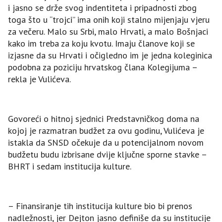
i jasno se drže svog indentiteta i pripadnosti zbog
toga što u “trojci” ima onih koji stalno mijenjaju vjeru
za večeru. Malo su Srbi, malo Hrvati, a malo Bošnjaci
kako im treba za koju kvotu. Imaju članove koji se
izjasne da su Hrvati i očigledno im je jedna koleginica
podobna za poziciju hrvatskog člana Kolegijuma –
rekla je Vulićeva.
Govoreći o hitnoj sjednici Predstavničkog doma na
kojoj je razmatran budžet za ovu godinu, Vulićeva je
istakla da SNSD očekuje da u potencijalnom novom
budžetu budu izbrisane dvije ključne sporne stavke –
BHRT i sedam institucija kulture.
– Finansiranje tih institucija kulture bio bi prenos
nadležnosti, jer Dejton jasno definiše da su institucije