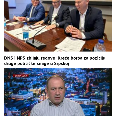
DNS i NPS zbijaju redove: Kreće borba za poziciju
druge političke snage u Srpskoj