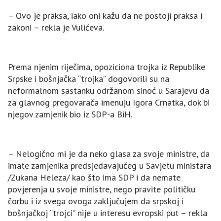
– Ovo je praksa, iako oni kažu da ne postoji praksa i
zakoni – rekla je Vulićeva.
Prema njenim riječima, opoziciona trojka iz Republike
Srpske i bošnjačka “trojka” dogovorili su na
neformalnom sastanku održanom sinoć u Sarajevu da
za glavnog pregovarača imenuju Igora Crnatka, dok bi
njegov zamjenik bio iz SDP-a BiH.
– Nelogično mi je da neko glasa za svoje ministre, da
imate zamjenika predsjedavajućeg u Savjetu ministara
/Zukana Heleza/ kao što ima SDP i da nemate
povjerenja u svoje ministre, nego pravite političku
čorbu i iz svega ovoga zaključujem da srpskoj i
bošnjačkoj “trojci” nije u interesu evropski put – rekla