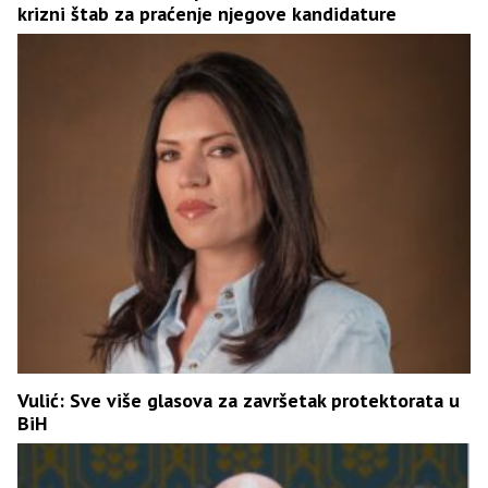
krizni štab za praćenje njegove kandidature
Vulić: Sve više glasova za završetak protektorata u
BiH