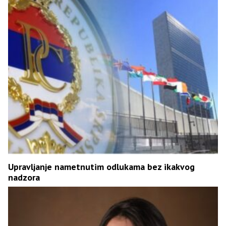
Upravljanje nametnutim odlukama bez ikakvog
nadzora