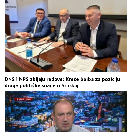
DNS i NPS zbijaju redove: Kreće borba za poziciju
druge političke snage u Srpskoj