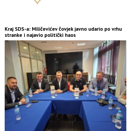
Kraj SDS-a: Miličevićev čovjek javno udario po vrhu
stranke i najavio politički haos