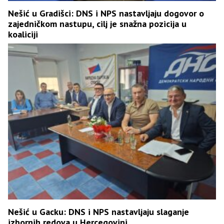
Nešić u Gradišci: DNS i NPS nastavljaju dogovor o
zajedničkom nastupu, cilj je snažna pozicija u
koaliciji
Nešić u Gacku: DNS i NPS nastavljaju slaganje
izbornih redova u Hercegovini