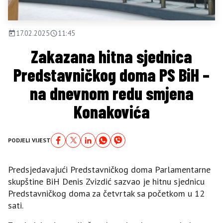
17.02.2025
11:45
Zakazana hitna sjednica
Predstavničkog doma PS BiH –
na dnevnom redu smjena
Konakovića
PODJELI VIJEST
Predsjedavajući Predstavničkog doma Parlamentarne
skupštine BiH Denis Zvizdić sazvao je hitnu sjednicu
Predstavničkog doma za četvrtak sa početkom u 12
sati.