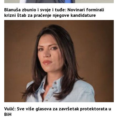
Blanuša zbunio i svoje i tuđe: Novinari formirali
krizni štab za praćenje njegove kandidature
Vulić: Sve više glasova za završetak protektorata u
BiH