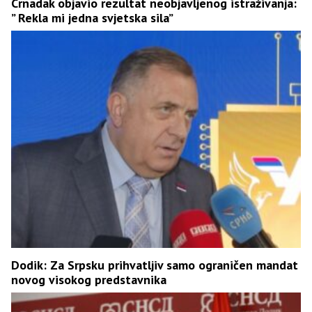
Crnadak objavio rezultat neobjavljenog istraživanja:
” Rekla mi jedna svjetska sila”
Dodik: Za Srpsku prihvatljiv samo ograničen mandat
novog visokog predstavnika