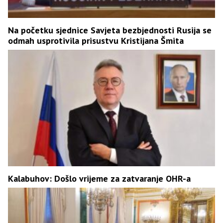
Na početku sjednice Savjeta bezbjednosti Rusija se
odmah usprotivila prisustvu Kristijana Šmita
Kalabuhov: Došlo vrijeme za zatvaranje OHR-a