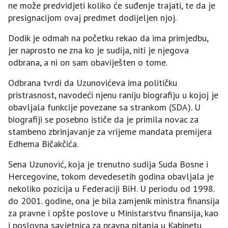
ne može predvidjeti koliko će suđenje trajati, te da je
presignacijom ovaj predmet dodijeljen njoj.
Dodik je odmah na početku rekao da ima primjedbu,
jer naprosto ne zna ko je sudija, niti je njegova
odbrana, a ni on sam obaviješten o tome.
Odbrana tvrdi da Uzunovićeva ima političku
pristrasnost, navodeći njenu raniju biografiju u kojoj je
obavljala funkcije povezane sa strankom (SDA). U
biografiji se posebno ističe da je primila novac za
stambeno zbrinjavanje za vrijeme mandata premijera
Edhema Bičakčića.
Sena Uzunović, koja je trenutno sudija Suda Bosne i
Hercegovine, tokom devedesetih godina obavljala je
nekoliko pozicija u Federaciji BiH. U periodu od 1998.
do 2001. godine, ona je bila zamjenik ministra finansija
za pravne i opšte poslove u Ministarstvu finansija, kao
i poslovna savjetnica za pravna pitanja u Kabinetu