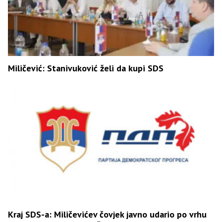
Miličević: Stanivuković želi da kupi SDS
Kraj SDS-a: Miličevićev čovjek javno udario po vrhu