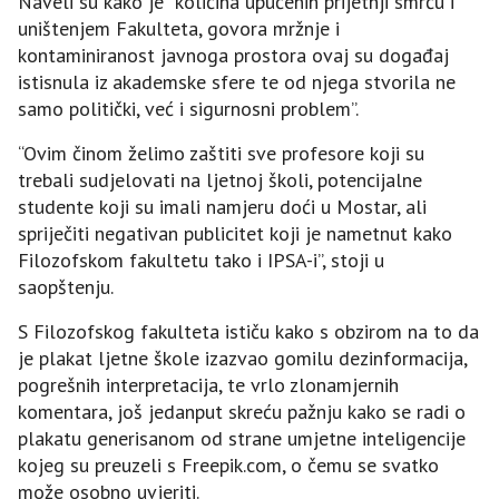
Naveli su kako je ”količina upućenih prijetnji smrću i
uništenjem Fakulteta, govora mržnje i
kontaminiranost javnoga prostora ovaj su događaj
istisnula iz akademske sfere te od njega stvorila ne
samo politički, već i sigurnosni problem”.
“Ovim činom želimo zaštiti sve profesore koji su
trebali sudjelovati na ljetnoj školi, potencijalne
studente koji su imali namjeru doći u Mostar, ali
spriječiti negativan publicitet koji je nametnut kako
Filozofskom fakultetu tako i IPSA-i”, stoji u
saopštenju.
S Filozofskog fakulteta ističu kako s obzirom na to da
je plakat ljetne škole izazvao gomilu dezinformacija,
pogrešnih interpretacija, te vrlo zlonamjernih
komentara, još jedanput skreću pažnju kako se radi o
plakatu generisanom od strane umjetne inteligencije
kojeg su preuzeli s Freepik.com, o čemu se svatko
može osobno uvjeriti.