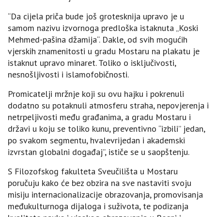
“Da cijela priča bude još grotesknija upravo je u
samom nazivu izvornoga predloška istaknuta „Koski
Mehmed-pašina džamija“. Dakle, od svih mogućih
vjerskih znamenitosti u gradu Mostaru na plakatu je
istaknut upravo minaret. Toliko o isključivosti,
nesnošljivosti i islamofobičnosti.
Promicatelji mržnje koji su ovu hajku i pokrenuli
dodatno su potaknuli atmosferu straha, nepovjerenja i
netrpeljivosti među građanima, a gradu Mostaru i
državi u koju se toliko kunu, preventivno “izbili” jedan,
po svakom segmentu, hvalevrijedan i akademski
izvrstan globalni događaj”, ističe se u saopštenju.
S Filozofskog fakulteta Sveučilišta u Mostaru
poručuju kako će bez obzira na sve nastaviti svoju
misiju internacionalizacije obrazovanja, promovisanja
međukulturnoga dijaloga i suživota, te podizanja