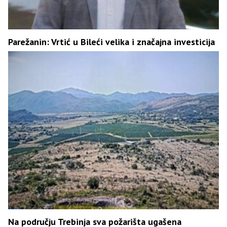
Parežanin: Vrtić u Bileći velika i značajna investicija
Na području Trebinja sva požarišta ugašena