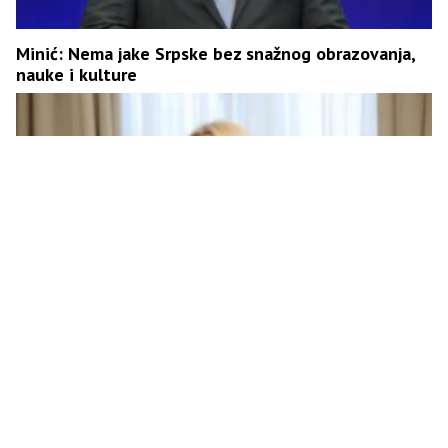
Minić: Nema jake Srpske bez snažnog obrazovanja,
nauke i kulture
Cvijanović: Prošla su vremena uvođenja