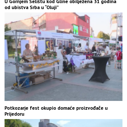
U Gornjem Selištu kod Gline obilježena 31 godina
od ubistva Srba u “Oluji”
Potkozarje fest okupio domaće proizvođače u
Prijedoru