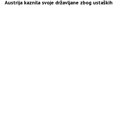
Austrija kaznila svoje državljane zbog ustaških
simbola na Tompsonovom koncertu
Tragedija u parlamentu: Pronađeno tijelo poslanika,
sumnja se na samoubistvo