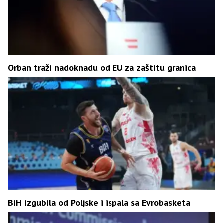
Orban traži nadoknadu od EU za zaštitu granica
BiH izgubila od Poljske i ispala sa Evrobasketa