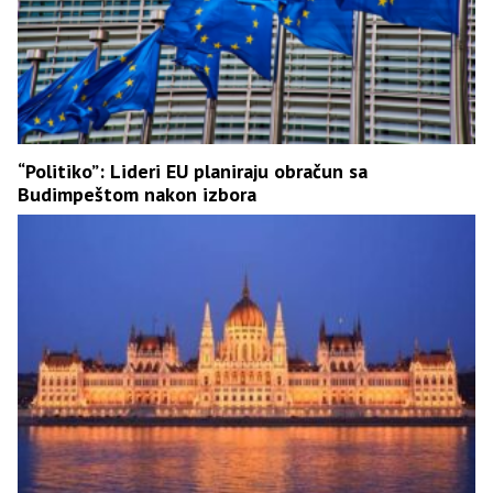
“Politiko”: Lideri EU planiraju obračun sa
Budimpeštom nakon izbora