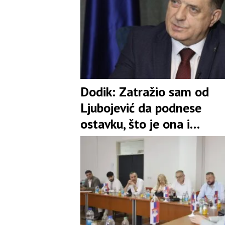
Dodik: Zatražio sam od
Ljubojević da podnese
ostavku, što je ona i
prihvatila