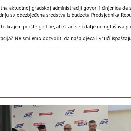
tna aktuelnoj gradskoj administraciji govori i činjenica da 
gradnju su obezbjeđena sredstva iz budžeta Predsjednika Repu
te krajem prošle godine, ali Grad se i dalje ne oglašava po
acija? Ne smijemo dozvoliti da naša d‌jeca i vrtići ispaštaj