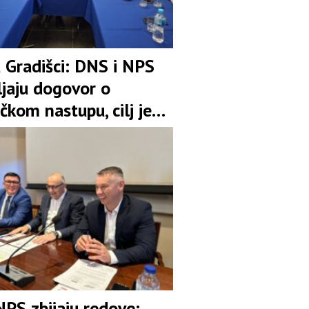
u Gradišci: DNS i NPS
ljaju dogovor o
čkom nastupu, cilj je
pozicija u koaliciji
NPS zbijaju redove: