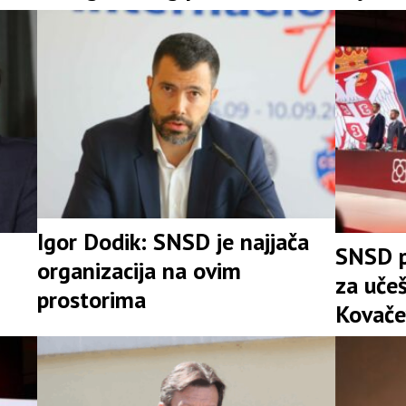
Igor Dodik: SNSD je najjača
SNSD p
organizacija na ovim
za uče
prostorima
Kovače
stranke
Srpske