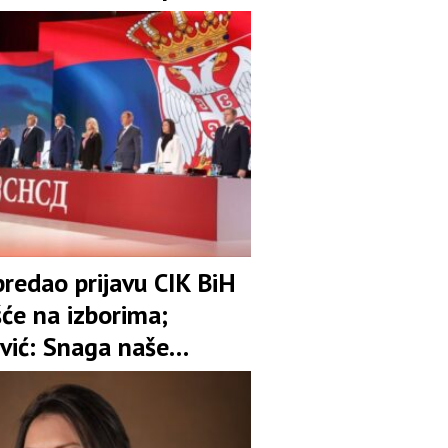
redao prijavu CIK BiH
šće na izborima;
vić: Snaga naše
 je garant stabilnosti