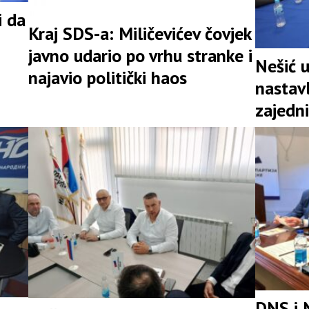
i da
Kraj SDS-a: Miličevićev čovjek
javno udario po vrhu stranke i
Nešić 
najavio politički haos
nastav
zajedni
snažna 
DNS i 