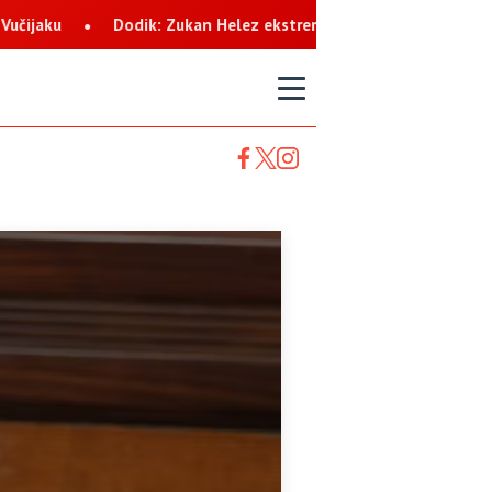
 Helez ekstremista koji svaku priliku koristi za netrpeljivost pre
T