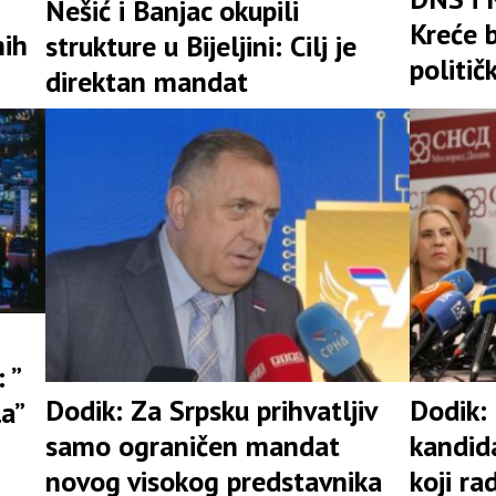
Nešić i Banjac okupili
Kreće b
nih
strukture u Bijeljini: Cilj je
politič
direktan mandat
 ”
Dodik: Za Srpsku prihvatljiv
Dodik:
la”
samo ograničen mandat
kandid
novog visokog predstavnika
koji ra