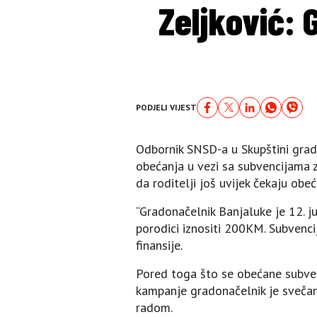
Zeljković: G
PODJELI VIJEST
Odbornik SNSD-a u Skupštini grada
obećanja u vezi sa subvencijama z
da roditelji još uvijek čekaju obe
“Gradonačelnik Banjaluke je 12. j
porodici iznositi 200KM. Subvencij
finansije.
Pored toga što se obećane subvenc
kampanje gradonačelnik je svečano 
radom.