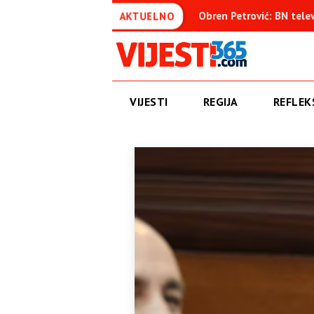
uđenica
Obren Petrović: BN televizija ne informiše objektiv
AKTUELNO
VIJESTI
REGIJA
REFLEKS