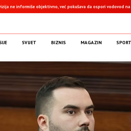
no, već pokušava da ospori vodovod na Vučijaku
Dodik: Zukan
IJE
SVIJET
BIZNIS
MAGAZIN
SPOR