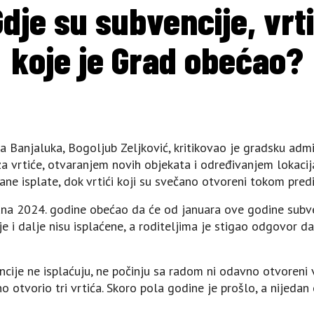
dje su subvencije, vrtić
koje je Grad obećao?
 Banjaluka, Bogoljub Zeljković, kritikovao je gradsku admi
a vrtiće, otvaranjem novih objekata i određivanjem lokacija 
ćane isplate, dok vrtići koji su svečano otvoreni tokom pred
una 2024. godine obećao da će od januara ove godine subven
e i dalje nisu isplaćene, a roditeljima je stigao odgovor da
ije ne isplaćuju, ne počinju sa radom ni odavno otvoreni 
otvorio tri vrtića. Skoro pola godine je prošlo, a nijedan o