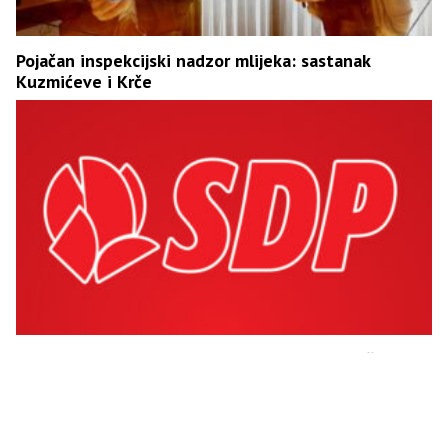
Pojačan inspekcijski nadzor mlijeka: sastanak
Kuzmićeve i Krče
Otvorena prijetnja ubistvom: SDP-ovac poručio
Dodiku „metak u čelo“