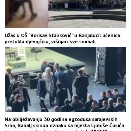
Užas u OŠ “Borisav Stanković” u Banjaluci: učenica
pretukla djevojčicu, vršnjaci sve snimali
Na obilježavanju 30 godina egzodusa sarajevskih
Srba, Babalj skinuo oznaku sa mjesta Ljubiše Ćosića