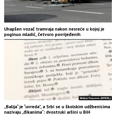
Uhapšen vozač tramvaja nakon nesreće u kojoj je
poginuo mladić, četvoro povrijeđenih
„Balija“ je “uvreda”, a Srbi se u školskim udžbenicima
nazivaju „đikanima“: dvostruki aršini u BiH