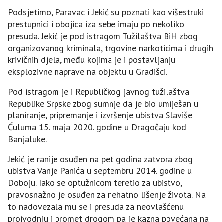
Podsjetimo, Paravac i Jekić su poznati kao višestruki
prestupnici i obojica iza sebe imaju po nekoliko
presuda. Jekić je pod istragom Tužilaštva BiH zbog
organizovanog kriminala, trgovine narkoticima i drugih
krivičnih djela, među kojima je i postavljanju
eksplozivne naprave na objektu u Gradišci.
Pod istragom je i Republičkog javnog tužilaštva
Republike Srpske zbog sumnje da je bio umiješan u
planiranje, pripremanje i izvršenje ubistva Slaviše
Ćuluma 15. maja 2020. godine u Dragočaju kod
Banjaluke.
Jekić je ranije osuđen na pet godina zatvora zbog
ubistva Vanje Panića u septembru 2014. godine u
Doboju. Iako se optužnicom teretio za ubistvo,
pravosnažno je osuđen za nehatno lišenje života. Na
to nadovezala mu se i presuda za neovlašćenu
proivodnju i promet drogom pa je kazna povećana na