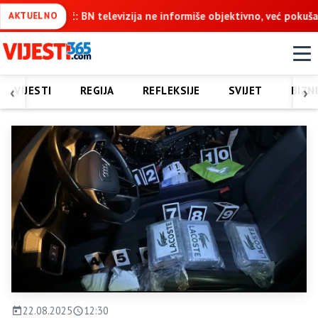
izija ne informiše objektivno, već pokušava da ospori vodovod na 
AKTUELNO
‹
›
VIJESTI
REGIJA
REFLEKSIJE
SVIJET
BIZN
22.08.2025
12:30