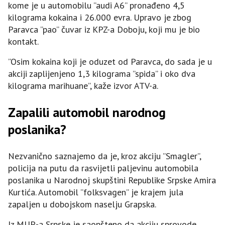
kome je u automobilu ”audi A6” pronađeno 4,5
kilograma kokaina i 26.000 evra. Upravo je zbog
Paravca ”pao” čuvar iz KPZ-a Doboju, koji mu je bio
kontakt.
”Osim kokaina koji je oduzet od Paravca, do sada je u
akciji zaplijenjeno 1,3 kilograma ”spida” i oko dva
kilograma marihuane”, kaže izvor ATV-a.
Zapalili automobil narodnog
poslanika?
Nezvanično saznajemo da je, kroz akciju ”Smagler”,
policija na putu da rasvijetli paljevinu automobila
poslanika u Narodnoj skupštini Republike Srpske Amira
Kurtića. Automobil ”folksvagen” je krajem jula
zapaljen u dobojskom naselju Grapska.
Iz MUP-a Srpske je saopšteno da akciju sprovode