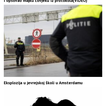
i opsovao majku čovjeku iz protokola(VIDEO)
Eksplozija u jevrejskoj školi u Amsterdamu