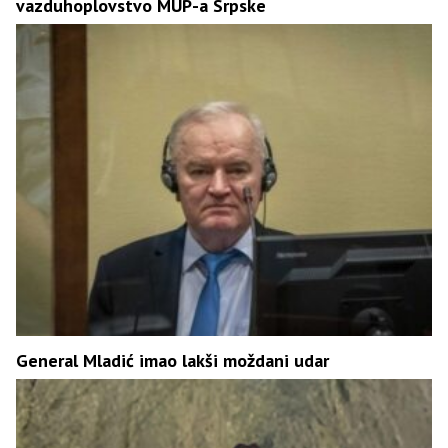
vazduhoplovstvo MUP-a Srpske
General Mladić imao lakši moždani udar