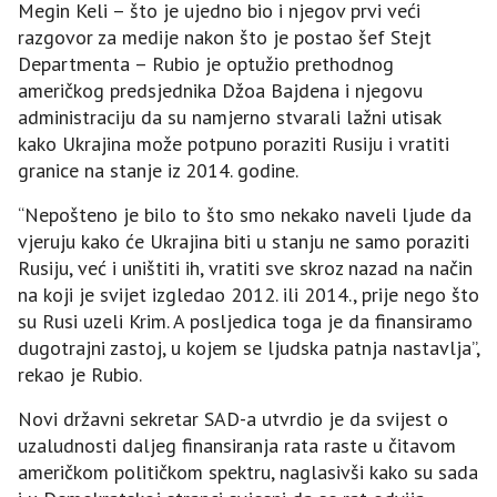
Megin Keli – što je ujedno bio i njegov prvi veći
razgovor za medije nakon što je postao šef Stejt
Departmenta – Rubio je optužio prethodnog
američkog predsjednika Džoa Bajdena i njegovu
administraciju da su namjerno stvarali lažni utisak
kako Ukrajina može potpuno poraziti Rusiju i vratiti
granice na stanje iz 2014. godine.
“Nepošteno je bilo to što smo nekako naveli ljude da
vjeruju kako će Ukrajina biti u stanju ne samo poraziti
Rusiju, već i uništiti ih, vratiti sve skroz nazad na način
na koji je svijet izgledao 2012. ili 2014., prije nego što
su Rusi uzeli Krim. A posljedica toga je da finansiramo
dugotrajni zastoj, u kojem se ljudska patnja nastavlja”,
rekao je Rubio.
Novi državni sekretar SAD-a utvrdio je da svijest o
uzaludnosti daljeg finansiranja rata raste u čitavom
američkom političkom spektru, naglasivši kako su sada