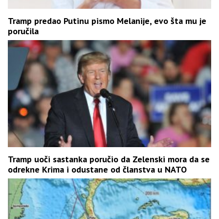
Tramp predao Putinu pismo Melanije, evo šta mu je
poručila
Tramp uoči sastanka poručio da Zelenski mora da se
odrekne Krima i odustane od članstva u NATO