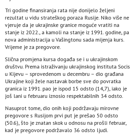
Tri godine finansiranja rata nije donijelo željeni
rezultat u vidu strateškog poraza Rusije. Niko više ne
vjeruje da je ukrajinske granice moguće vratiti na
stanje iz 2022., a kamoli na stanje iz 1991. godine, pa
nova administracija u Vašingtonu sada mijenja kurs.
Vrijeme je za pregovore.
Slična promjena kursa događa se i u ukrajinskom
društvu. Prema istraživanju ukrajinskog instituta Socis
u Kijevu – sprovedenom u decembru – dio građana
Ukrajine koji žele nastavak borbe sve do povratka
granica iz 1991. pao je ispod 15 odsto (14,7), iako je
još lani u februaru iznosio respektabilnih 34 odsto.
Nasuprot tome, dio onih koji podržavaju mirovne
pregovore s Rusijom prvi put je prešao 50 odsto
(50.6), što je znatan skok u odnosu na prošli februar,
kad je pregovore podržavalo 36 odsto ljudi.