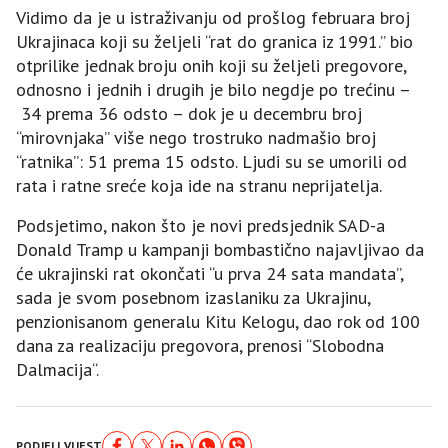
Vidimo da je u istraživanju od prošlog februara broj
Ukrajinaca koji su željeli “rat do granica iz 1991.” bio
otprilike jednak broju onih koji su željeli pregovore,
odnosno i jednih i drugih je bilo negdje po trećinu –
34 prema 36 odsto – dok je u decembru broj
“mirovnjaka” više nego trostruko nadmašio broj
“ratnika”: 51 prema 15 odsto. Ljudi su se umorili od
rata i ratne sreće koja ide na stranu neprijatelja.
Podsjetimo, nakon što je novi predsjednik SAD-a
Donald Tramp u kampanji bombastično najavljivao da
će ukrajinski rat okončati “u prva 24 sata mandata”,
sada je svom posebnom izaslaniku za Ukrajinu,
penzionisanom generalu Kitu Kelogu, dao rok od 100
dana za realizaciju pregovora, prenosi “Slobodna
Dalmacija“.
PODJELI VIJEST