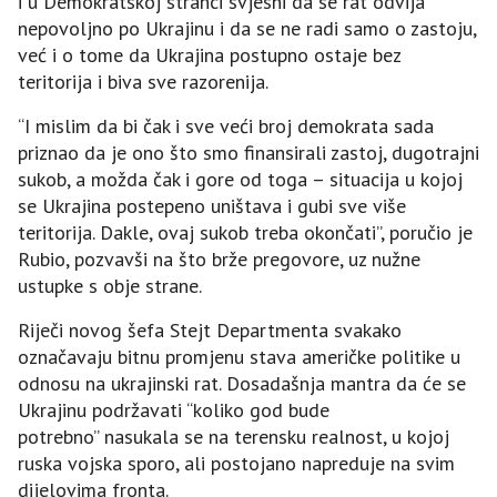
i u Demokratskoj stranci svjesni da se rat odvija
nepovoljno po Ukrajinu i da se ne radi samo o zastoju,
već i o tome da Ukrajina postupno ostaje bez
teritorija i biva sve razorenija.
“I mislim da bi čak i sve veći broj demokrata sada
priznao da je ono što smo finansirali zastoj, dugotrajni
sukob, a možda čak i gore od toga – situacija u kojoj
se Ukrajina postepeno uništava i gubi sve više
teritorija. Dakle, ovaj sukob treba okončati”, poručio je
Rubio, pozvavši na što brže pregovore, uz nužne
ustupke s obje strane.
Riječi novog šefa Stejt Departmenta svakako
označavaju bitnu promjenu stava američke politike u
odnosu na ukrajinski rat. Dosadašnja mantra da će se
Ukrajinu podržavati “koliko god bude
potrebno” nasukala se na terensku realnost, u kojoj
ruska vojska sporo, ali postojano napreduje na svim
dijelovima fronta.