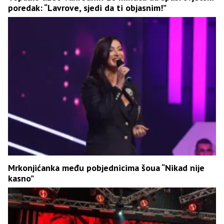
poredak: “Lavrove, sjedi da ti objasnim!”
Mrkonjićanka među pobjednicima šoua “Nikad nije
kasno”