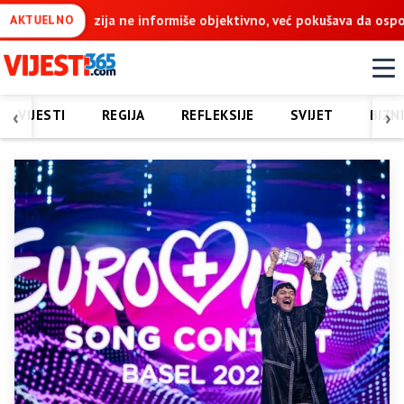
miše objektivno, već pokušava da ospori vodovod na Vučijaku
D
AKTUELNO
‹
›
VIJESTI
REGIJA
REFLEKSIJE
SVIJET
BIZN