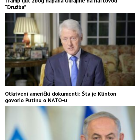
Tramp ljut zbog napada Ukrajine na naftovod
“Družba”
Otkriveni američki dokumenti: Šta je Klinton
govorio Putinu o NATO-u