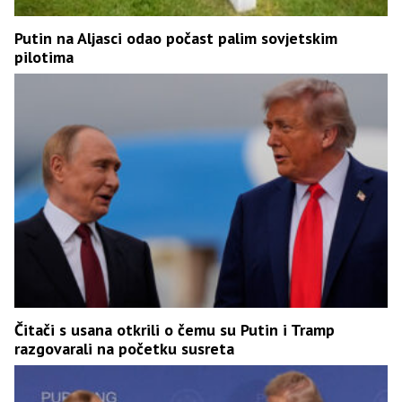
Putin na Aljasci odao počast palim sovjetskim
pilotima
Čitači s usana otkrili o čemu su Putin i Tramp
razgovarali na početku susreta