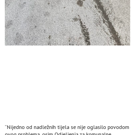
“Nijedno od nadležnih tijela se nije oglasilo povodom
ovog problema, osim Odjeljenja za komunalne