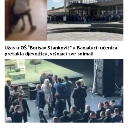
Užas u OŠ “Borisav Stanković” u Banjaluci: učenica
pretukla djevojčicu, vršnjaci sve snimali