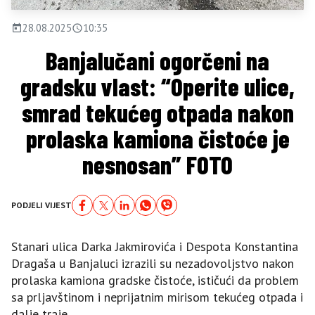
28.08.2025
10:35
Banjalučani ogorčeni na
gradsku vlast: “Operite ulice,
smrad tekućeg otpada nakon
prolaska kamiona čistoće je
nesnosan” FOTO
PODJELI VIJEST
Stanari ulica Darka Jakmirovića i Despota Konstantina
Dragaša u Banjaluci izrazili su nezadovoljstvo nakon
prolaska kamiona gradske čistoće, ističući da problem
sa prljavštinom i neprijatnim mirisom tekućeg otpada i
dalje traje.