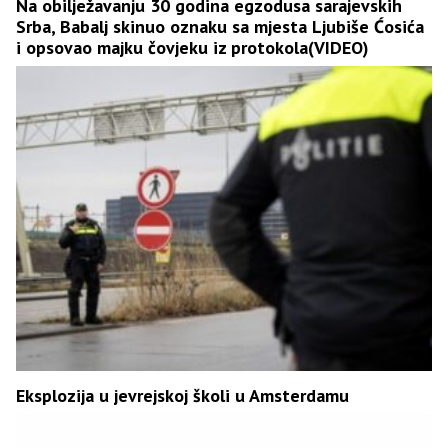
Na obilježavanju 30 godina egzodusa sarajevskih
Srba, Babalj skinuo oznaku sa mjesta Ljubiše Ćosića
i opsovao majku čovjeku iz protokola(VIDEO)
Eksplozija u jevrejskoj školi u Amsterdamu