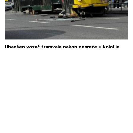
Uhapšen vozač tramvaja nakon nesreće u kojoj je
poginuo mladić, četvoro povrijeđenih