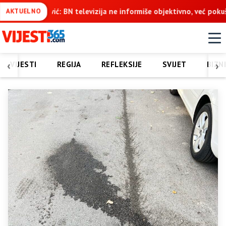
ne informiše objektivno, već pokušava da ospori vodovod na Vučija
AKTUELNO
‹
›
VIJESTI
REGIJA
REFLEKSIJE
SVIJET
BIZN