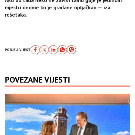
Ako do tada neko ne završi tamo gdje je jedinom
mjestu onome ko je građane opljačkao — iza
rešetaka.
PODJELI VIJEST
POVEZANE VIJESTI