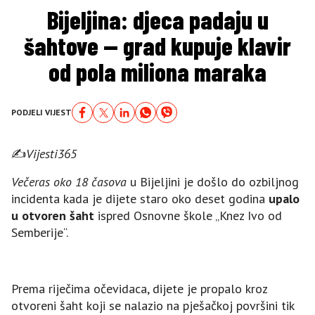
Bijeljina: djeca padaju u
šahtove — grad kupuje klavir
od pola miliona maraka
PODJELI VIJEST
✍️
Vijesti365
Večeras oko 18 časova
u Bijeljini je došlo do ozbiljnog
incidenta kada je dijete staro oko deset godina
upalо
u otvoren šaht
ispred Osnovne škole „Knez Ivo od
Semberije“.
Prema riječima očevidaca, dijete je propalo kroz
otvoreni šaht koji se nalazio na pješačkoj površini tik