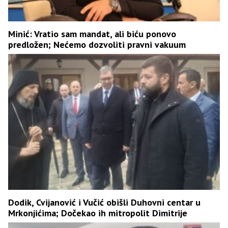
Minić: Vratio sam mandat, ali biću ponovo
predložen; Nećemo dozvoliti pravni vakuum
Dodik, Cvijanović i Vučić obišli Duhovni centar u
Mrkonjićima; Dočekao ih mitropolit Dimitrije