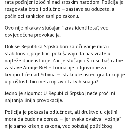
rata počinjeni zločini nad srpskim narodom. Policija je
reagovala brzo i odlučno – zastave su oduzete, a
počinioci sankcionisani po zakonu.
Ovo nije nikakav slučajan “izraz identiteta”, već
osvjedočena provokacija.
Dok se Republika Srpska bori za očuvanje mira i
stabilnosti, pojedinci pokušavaju da nas vrate u
najteže dane istorije. Zar je slučajno što su baš ratne
zastave Armije BiH – formacije odgovorne za
krvoproliće nad Srbima – istaknute usred grada koji je
u prošlosti bio meta upravo takvih snaga?
Jedno je sigurno: U Republici Srpskoj neće proći ni
najtanja linija provokacije.
Policija je pokazala odlučnost, ali društvo u cjelini
mora da bude na oprezu – jer svaka ovakva “vožnja”
nije samo kršenje zakona, već pokušaj političkog i