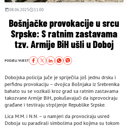
08.06.2025
11:00
Bošnjačke provokacije u srcu
Srpske: S ratnim zastavama
tzv. Armije BiH ušli u Doboj
PODJELI VIJEST
Dobojska policija juče je spriječila još jednu drsku i
perfidnu provokaciju – dvojica Bošnjaka iz Srebrenika
bahato su se vozikali kroz grad sa ratnim zastavama
takozvane Armije BiH, pokušavajući da isprovociraju
građane i testiraju strpljenje Republike Srpske.
Lica M.M. i N.N. – u namjeri da provociraju usred
Doboja su paradirali simbolima pod kojima su tokom