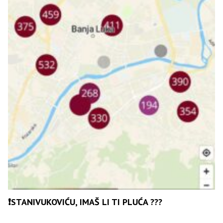
❗️STANIVUKOVIĆU, IMAŠ LI TI PLUĆA ???