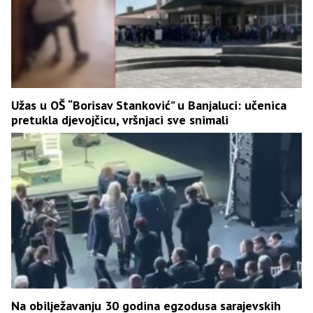
Užas u OŠ “Borisav Stanković” u Banjaluci: učenica
pretukla djevojčicu, vršnjaci sve snimali
Na obilježavanju 30 godina egzodusa sarajevskih