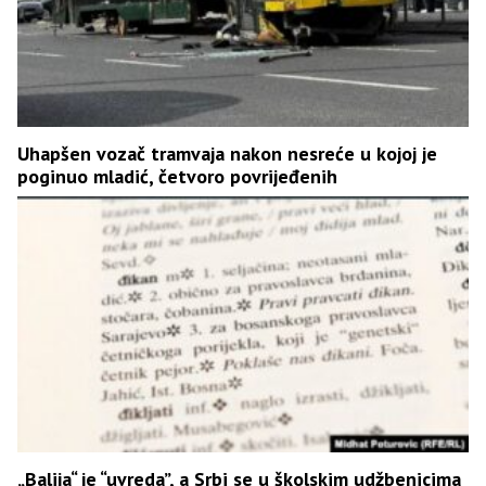
Uhapšen vozač tramvaja nakon nesreće u kojoj je
poginuo mladić, četvoro povrijeđenih
„Balija“ je “uvreda”, a Srbi se u školskim udžbenicima