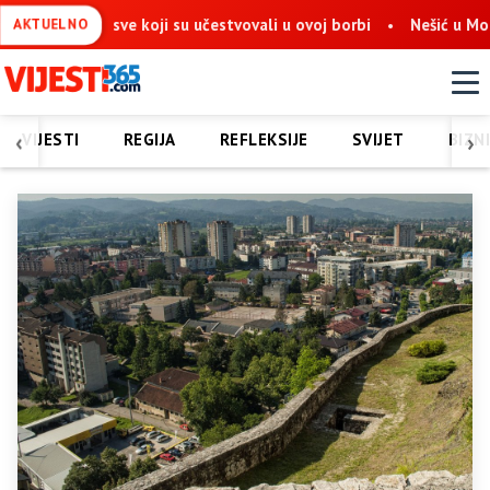
 sve koji su učestvovali u ovoj borbi
Nešić u Mostaru: Obnova
AKTUELNO
‹
›
VIJESTI
REGIJA
REFLEKSIJE
SVIJET
BIZN