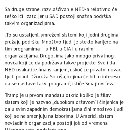
Sa druge strane, razvlašćivanje NED-a relativno će
teško ići i zato jer u SAD postoji snažna podrška
takvim organizacijama.
„To su ustaljeni, umreženi sistemi koji jedni drugima
pružaju podršku. Mnoštvo ljudi je steklo karijere na
tim programima – u FBI, u CIA i u raznim
organizacijama. Drugo, ima jako mnogo privatnog
novca koji će da podržava takve projekte. Sve i da
NED osakatite finansiranjem, uskočiće privatni novac
ljudi poput Džordža Soroša, kojima će biti u interesu
da se nastave takvi programi“, ističe Smajlovićeva.
Tramp je u prvom mandatu otkrio koliko je žilav
sistem koji je nazvao „dubokom državom“i činjenica je
da u svim zapadnim demokratijama čini mnoštvo ljudi
koji se ne smenjuju na izborima. U Americi, sistem
nevladinih organizacija postoji još od vremena
Hladnog rata, podsjeća ona.