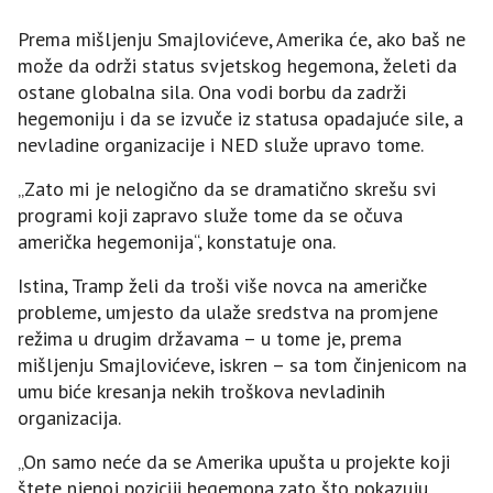
Prema mišljenju Smajlovićeve, Amerika će, ako baš ne
može da održi status svjetskog hegemona, želeti da
ostane globalna sila. Ona vodi borbu da zadrži
hegemoniju i da se izvuče iz statusa opadajuće sile, a
nevladine organizacije i NED služe upravo tome.
„Zato mi je nelogično da se dramatično skrešu svi
programi koji zapravo služe tome da se očuva
američka hegemonija“, konstatuje ona.
Istina, Tramp želi da troši više novca na američke
probleme, umjesto da ulaže sredstva na promjene
režima u drugim državama – u tome je, prema
mišljenju Smajlovićeve, iskren – sa tom činjenicom na
umu biće kresanja nekih troškova nevladinih
organizacija.
„On samo neće da se Amerika upušta u projekte koji
štete njenoj poziciji hegemona zato što pokazuju