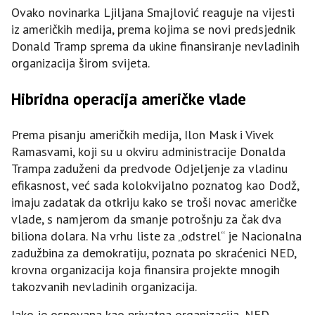
Ovako novinarka Ljiljana Smajlović reaguje na vijesti
iz američkih medija, prema kojima se novi predsjednik
Donald Tramp sprema da ukine finansiranje nevladinih
organizacija širom svijeta.
Hibridna operacija američke vlade
Prema pisanju američkih medija, Ilon Mask i Vivek
Ramasvami, koji su u okviru administracije Donalda
Trampa zaduženi da predvode Odjeljenje za vladinu
efikasnost, već sada kolokvijalno poznatog kao Dodž,
imaju zadatak da otkriju kako se troši novac američke
vlade, s namjerom da smanje potrošnju za čak dva
biliona dolara. Na vrhu liste za „odstrel“ je Nacionalna
zadužbina za demokratiju, poznata po skraćenici NED,
krovna organizacija koja finansira projekte mnogih
takozvanih nevladinih organizacija.
Iako je osnovana kao privatna organizacija, NED