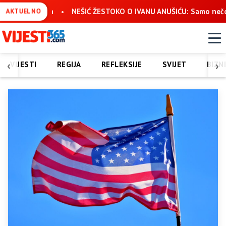
EŠIĆ ŽESTOKO O IVANU ANUŠIĆU: Samo nečovjek može žaliti što n
AKTUELNO
‹
›
VIJESTI
REGIJA
REFLEKSIJE
SVIJET
BIZN