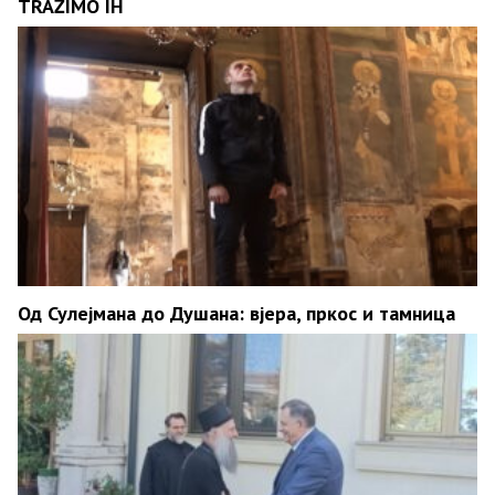
TRAŽIMO IH
Од Сулејмана до Душана: вјера, пркос и тамница