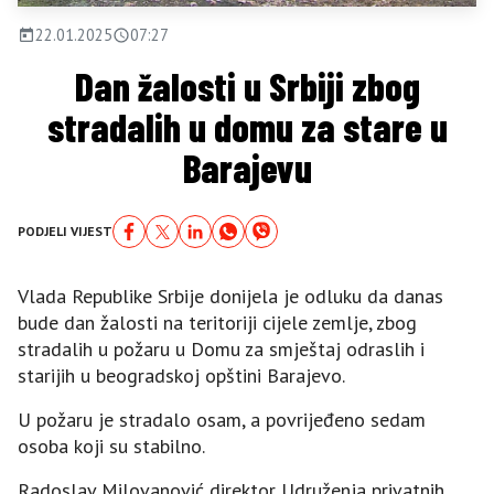
22.01.2025
07:27
Dan žalosti u Srbiji zbog
stradalih u domu za stare u
Barajevu
PODJELI VIJEST
Vlada Republike Srbije donijela je odluku da danas
bude dan žalosti na teritoriji cijele zemlje, zbog
stradalih u požaru u Domu za smještaj odraslih i
starijih u beogradskoj opštini Barajevo.
U požaru je stradalo osam, a povrijeđeno sedam
osoba koji su stabilno.
Radoslav Milovanović direktor Udruženja privatnih