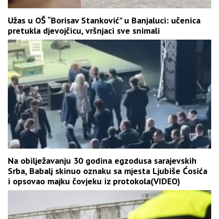
Užas u OŠ “Borisav Stanković” u Banjaluci: učenica
pretukla djevojčicu, vršnjaci sve snimali
Na obilježavanju 30 godina egzodusa sarajevskih
Srba, Babalj skinuo oznaku sa mjesta Ljubiše Ćosića
i opsovao majku čovjeku iz protokola(VIDEO)