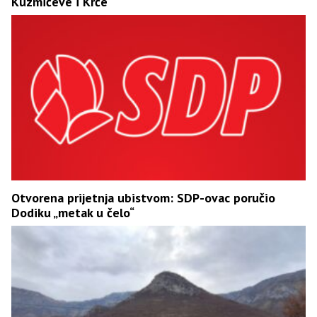
Kuzmićeve i Krče
Otvorena prijetnja ubistvom: SDP-ovac poručio
Dodiku „metak u čelo“