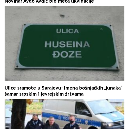
Novinar Avdo Avdić bio meta likvidacije
Ulice sramote u Sarajevu: Imena bošnjačkih „junaka“
šamar srpskim i jevrejskim žrtvama