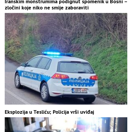
Iranskim monstrumima podignut spomenik u Bosni –
zločini koje niko ne smije zaboraviti
Eksplozija u Tesliću; Policija vrši uviđaj