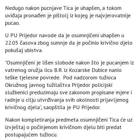
Nedugo nakon pucnjave Tica je uhapšen, a tokom
uviđaja pronađen je pištolj iz kojeg je najvjerovatnije
pucao.
U PU Prijedor navode da je osumnjičeni uhapšen u
22.05 časova zbog sumnje da je počinio krivično djelo
pokušaj ubistva.
”Osumnjičeni je lišen slobode nakon što je pucanjem iz
vatrenog oružja licu B.R. iz Kozarske Dubice nanio
teške tjelesne povrede. Pod nadzorom tužioca
Okružnog javnog tužilaštva Prijedor policijski
službenici preduzimaju sve zakonom propisane mjere i
radnje u cilju utvrđivanja svih okolnosti prijavljenog
krivičnog djela”, saopštila je PU Prijedor.
Nakon kompletiranja predmeta osumnjičeni Tica će uz
izvještaj o počinjenom krivičnom djelu biti predat
postupajućem tužiocu.