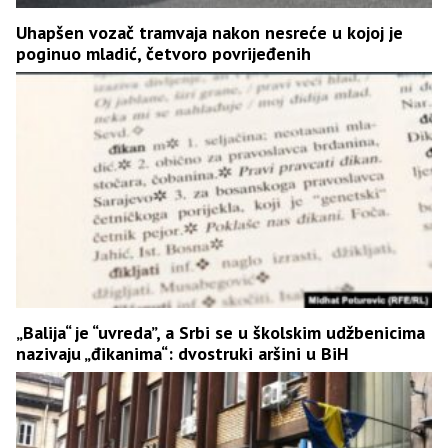
Uhapšen vozač tramvaja nakon nesreće u kojoj je
poginuo mladić, četvoro povrijeđenih
„Balija“ je “uvreda”, a Srbi se u školskim udžbenicima
nazivaju „đikanima“: dvostruki aršini u BiH