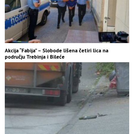
Akcija “Fabija” – Slobode lišena četiri lica na
području Trebinja i Bileće