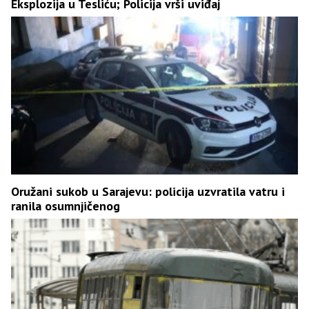
Eksplozija u Tesliću; Policija vrši uviđaj
Oružani sukob u Sarajevu: policija uzvratila vatru i
ranila osumnjičenog