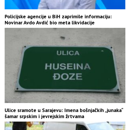
Policijske agencije u BiH zaprimile informaciju:
Novinar Avdo Avdić bio meta likvidacije
Ulice sramote u Sarajevu: Imena bošnjačkih „junaka“
šamar srpskim i jevrejskim žrtvama