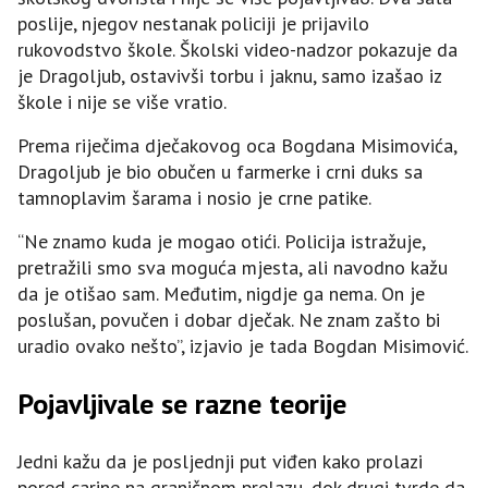
poslije, njegov nestanak policiji je prijavilo
rukovodstvo škole. Školski video-nadzor pokazuje da
je Dragoljub, ostavivši torbu i jaknu, samo izašao iz
škole i nije se više vratio.
Prema riječima dječakovog oca Bogdana Misimovića,
Dragoljub je bio obučen u farmerke i crni duks sa
tamnoplavim šarama i nosio je crne patike.
“Ne znamo kuda je mogao otići. Policija istražuje,
pretražili smo sva moguća mjesta, ali navodno kažu
da je otišao sam. Međutim, nigdje ga nema. On je
poslušan, povučen i dobar dječak. Ne znam zašto bi
uradio ovako nešto”, izjavio je tada Bogdan Misimović.
Pojavljivale se razne teorije
Jedni kažu da je posljednji put viđen kako prolazi
pored carine na graničnom prelazu, dok drugi tvrde da