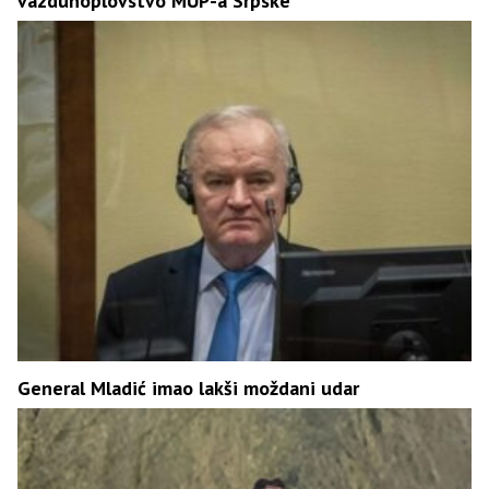
vazduhoplovstvo MUP-a Srpske
General Mladić imao lakši moždani udar