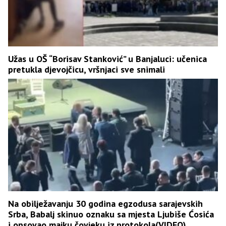
Užas u OŠ “Borisav Stanković” u Banjaluci: učenica
pretukla djevojčicu, vršnjaci sve snimali
Na obilježavanju 30 godina egzodusa sarajevskih
Srba, Babalj skinuo oznaku sa mjesta Ljubiše Ćosića
i opsovao majku čovjeku iz protokola(VIDEO)