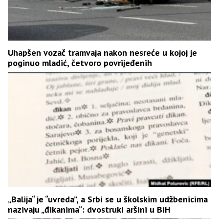
Uhapšen vozač tramvaja nakon nesreće u kojoj je
poginuo mladić, četvoro povrijeđenih
„Balija“ je “uvreda”, a Srbi se u školskim udžbenicima
nazivaju „đikanima“: dvostruki aršini u BiH