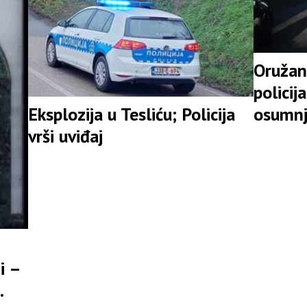
Oružan
policij
osumnj
Eksplozija u Tesliću; Policija
vrši uviđaj
i –