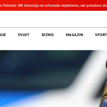
ja ne informiše objektivno, već pokušava da ospori vodovod na Vuč
IJE
SVIJET
BIZNIS
MAGAZIN
SPOR