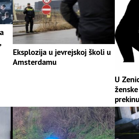
na
,
Eksplozija u jevrejskoj školi u
Amsterdamu
U Zenic
ženske 
prekinu