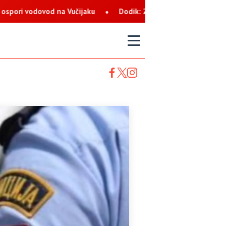
ijaku
Dodik: Zukan Helez ekstremista koji svaku priliku kori
T