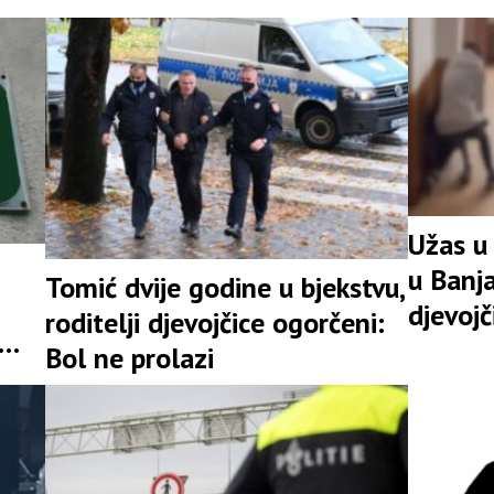
trenutku
Užas u
u Banja
Tomić dvije godine u bjekstvu,
djevojč
roditelji djevojčice ogorčeni:
Bol ne prolazi