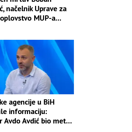
ć, načelnik Uprave za
oplovstvo MUP-a
ske agencije u BiH
le informaciju:
r Avdo Avdić bio meta
ije