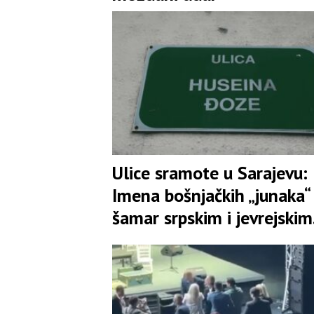
Ulice sramote u Sarajevu:
Imena bošnjačkih „junaka“
šamar srpskim i jevrejskim
žrtvama