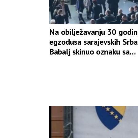
Na obilježavanju 30 godi
egzodusa sarajevskih Srba
Babalj skinuo oznaku sa
mjesta Ljubiše Ćosića i
opsovao majku čovjeku iz
protokola(VIDEO)