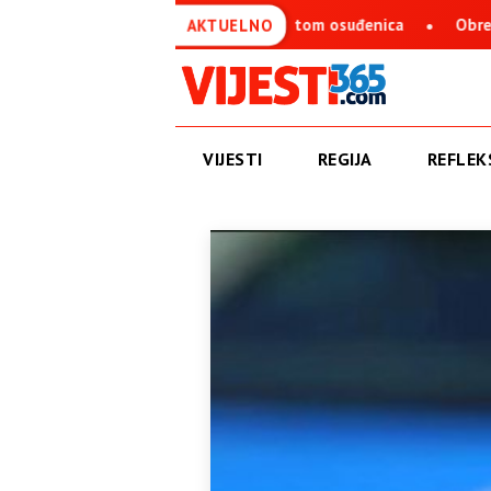
redsjedava Savjetom osuđenica
Obren Petrović: BN televizi
AKTUELNO
VIJESTI
REGIJA
REFLEKS