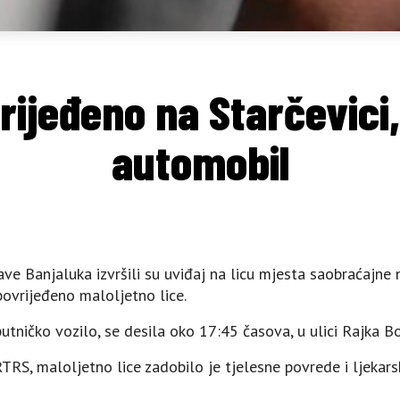
rijeđeno na Starčevici
automobil
prave Banjaluka izvršili su uviđaj na licu mjesta saobraćajn
 povrijeđeno maloljetno lice.
tničko vozilo, se desila oko 17:45 časova, u ulici Rajka Bo
TRS, maloljetno lice zadobilo je tjelesne povrede i ljeka