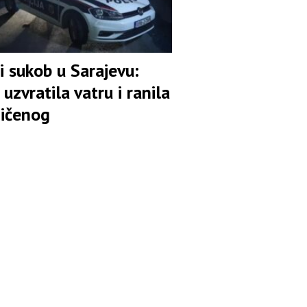
i sukob u Sarajevu:
a uzvratila vatru i ranila
ičenog