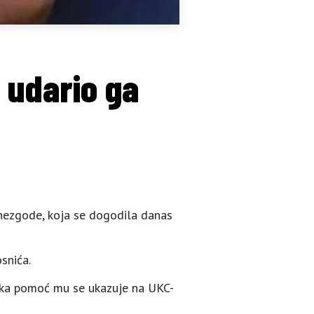
, udario ga
e nezgode, koja se dogodila danas
snića.
rska pomoć mu se ukazuje na UKC-