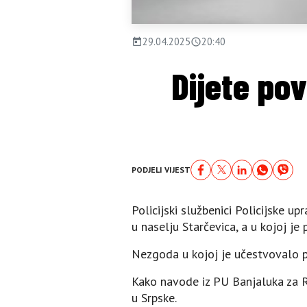
29.04.2025
20:40
Dijete pov
PODJELI VIJEST
Policijski službenici Policijske u
u naselju Starčevica, a u kojoj je
Nezgoda u kojoj je učestvovalo pu
Kako navode iz PU Banjaluka za R
u Srpske.