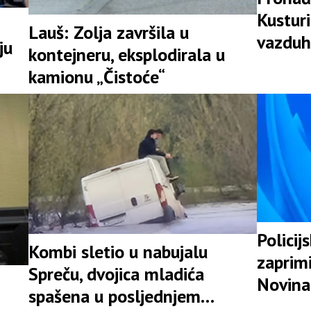
Kusturi
Lauš: Zolja završila u
vazduh
ju
kontejneru, eksplodirala u
Srpske
kamionu „Čistoće“
Policij
Kombi sletio u nabujalu
zaprimi
Spreču, dvojica mladića
Novina
spašena u posljednjem
likvidac