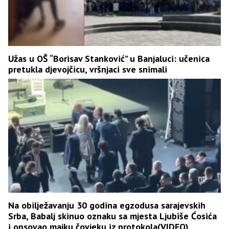
Užas u OŠ “Borisav Stanković” u Banjaluci: učenica
pretukla djevojčicu, vršnjaci sve snimali
Na obilježavanju 30 godina egzodusa sarajevskih
Srba, Babalj skinuo oznaku sa mjesta Ljubiše Ćosića
i opsovao majku čovjeku iz protokola(VIDEO)