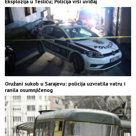
Eksplozija u Tesliću; Policija vrši uviđaj
Oružani sukob u Sarajevu: policija uzvratila vatru i
ranila osumnjičenog