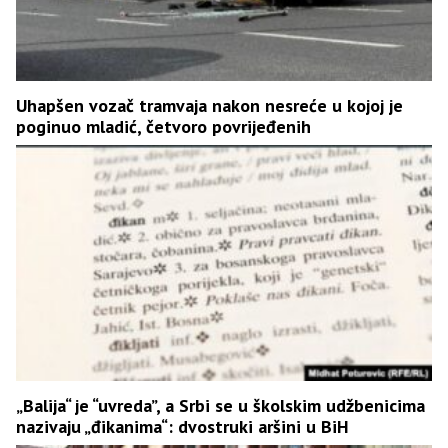
Uhapšen vozač tramvaja nakon nesreće u kojoj je
poginuo mladić, četvoro povrijeđenih
„Balija“ je “uvreda”, a Srbi se u školskim udžbenicima
nazivaju „đikanima“: dvostruki aršini u BiH