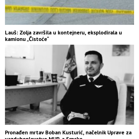
Lauš: Zolja završila u kontejneru, eksplodirala u
kamionu „Čistoće“
Pronađen mrtav Boban Kusturić, načelnik Uprave za
vazduhoplovstvo MUP-a Srpske