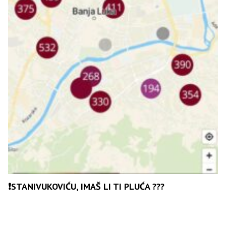
❗️STANIVUKOVIĆU, IMAŠ LI TI PLUĆA ???