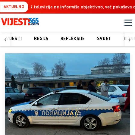
še objektivno, već pokušava da ospori vodovod na Vučijaku
Dod
AKTUELNO
‹
›
VIJESTI
REGIJA
REFLEKSIJE
SVIJET
BIZN