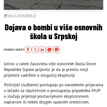
18.12.2025
09:22
Dojava o bombi u više osnovnih
škola u Srpskoj
PODJELI VIJEST
Јutros u ranim časovima više osnovinih škola širom
Republike Srpske prijavilo je da je primilo mejl
prijeteće sadržine o mogućoj eksploziji.
Policijski službenici postupaju po navedenim prijavama
u skladu sa Uputstvom o postupanju pripadnika MUP
u slučaju prijetnje postavljenom eksplozivnom
napravom ili nekim drugim opasnim sredstvom.