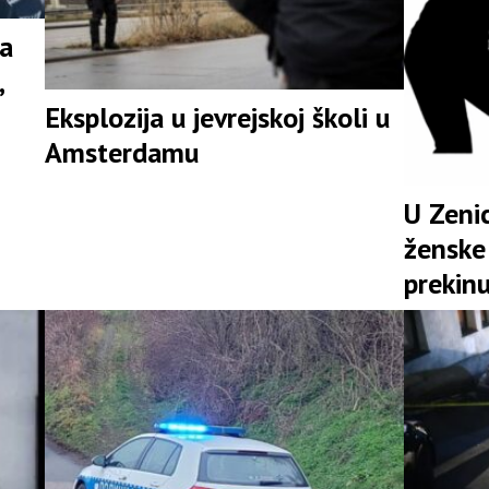
na
,
Eksplozija u jevrejskoj školi u
Amsterdamu
U Zenic
ženske 
prekinu