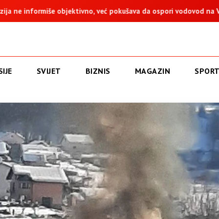
ktivno, već pokušava da ospori vodovod na Vučijaku
Dodik: Z
IJE
SVIJET
BIZNIS
MAGAZIN
SPOR