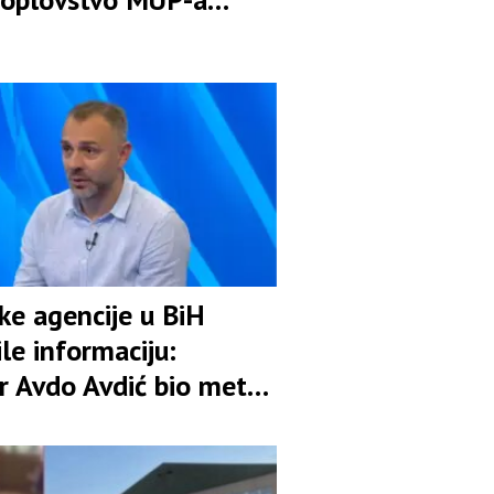
ske agencije u BiH
le informaciju:
r Avdo Avdić bio meta
ije