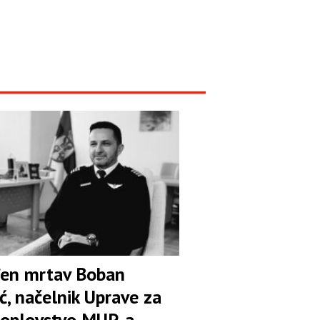
en mrtav Boban
ć, načelnik Uprave za
oplovstvo MUP-a