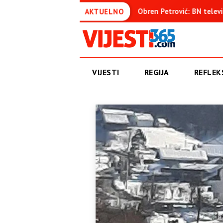
 osuđenica
Obren Petrović: BN televizija ne informiše obje
AKTUELNO
VIJESTI
REGIJA
REFLEKS