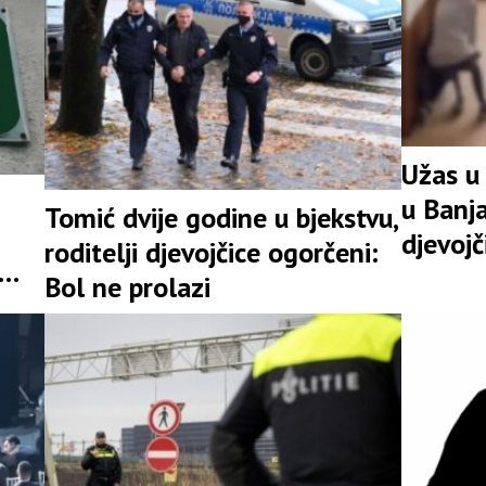
Užas u
u Banja
Tomić dvije godine u bjekstvu,
djevojč
roditelji djevojčice ogorčeni:
Bol ne prolazi