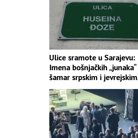
Ulice sramote u Sarajevu:
Imena bošnjačkih „junaka“
šamar srpskim i jevrejskim
žrtvama