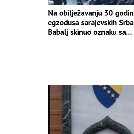
Na obilježavanju 30 godi
egzodusa sarajevskih Srba
Babalj skinuo oznaku sa
mjesta Ljubiše Ćosića i
opsovao majku čovjeku iz
protokola(VIDEO)