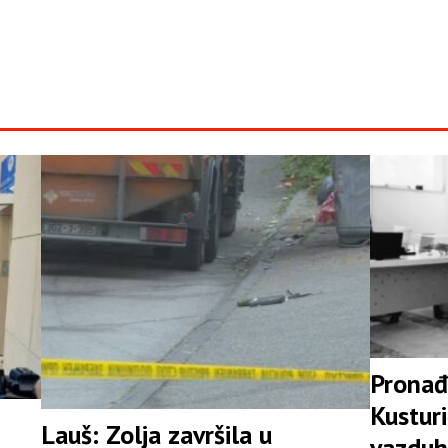
Pronađ
Kusturi
Lauš: Zolja završila u
vazduh