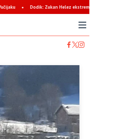
ukan Helez ekstremista koji svaku priliku koristi za netrpeljivost
T