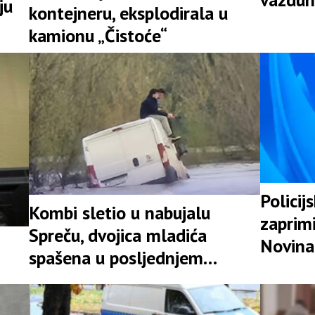
ju
kontejneru, eksplodirala u
Srpske
kamionu „Čistoće“
Policij
Kombi sletio u nabujalu
zaprimi
Spreču, dvojica mladića
Novina
spašena u posljednjem
likvidac
trenutku