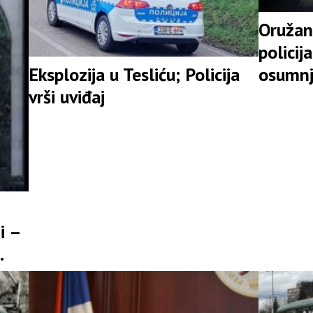
Oružan
policij
osumnj
Eksplozija u Tesliću; Policija
vrši uviđaj
i –