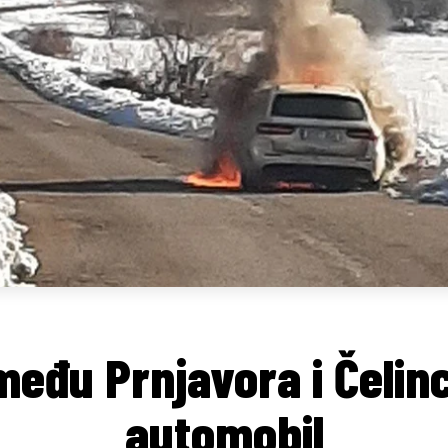
eđu Prnjavora i Čelinc
automobil