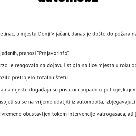
inac, u mjestu Donji Vijačani, danas je došlo do požara na
jeđenih, prenosi “Prnjavorinfo”.
brzo je reagovala na dojavu i stigla na lice mjesta u roku o
ozilo pretrpjelo totalnu štetu.
 na mjestu događaja su prisutni i pripadnici policije, koji v
 uspjeli su se na vrijeme udaljiti iz automobila, izbjegavajući
privremeno obustavljen tokom intervencije vatrogasaca, ali 