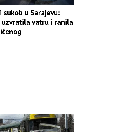
i sukob u Sarajevu:
a uzvratila vatru i ranila
ičenog