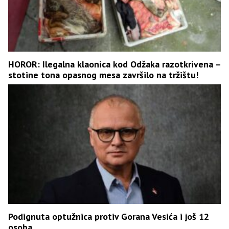
HOROR: Ilegalna klaonica kod Odžaka razotkrivena –
stotine tona opasnog mesa završilo na tržištu!
Podignuta optužnica protiv Gorana Vesića i još 12
osoba