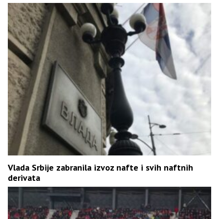
Vlada Srbije zabranila izvoz nafte i svih naftnih
derivata