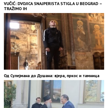
VUČIĆ: DVOJICA SNAJPERISTA STIGLA U BEOGRAD –
TRAŽIMO IH
Од Сулејмана до Душана: вјера, пркос и тамница