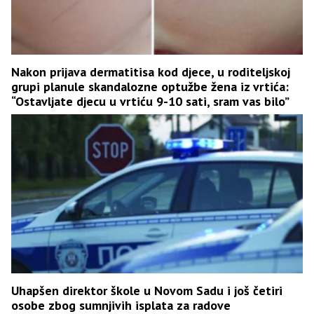
Nakon prijava dermatitisa kod djece, u roditeljskoj
grupi planule skandalozne optužbe žena iz vrtića:
“Ostavljate djecu u vrtiću 9-10 sati, sram vas bilo”
Uhapšen direktor škole u Novom Sadu i još četiri
osobe zbog sumnjivih isplata za radove