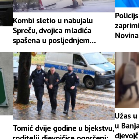
Policij
Kombi sletio u nabujalu
zaprimi
Spreču, dvojica mladića
Novina
spašena u posljednjem
likvidac
trenutku
Užas u
u Banja
Tomić dvije godine u bjekstvu,
djevojč
roditelji djevojčice ogorčeni: