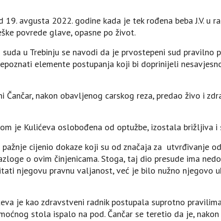
d 19. avgusta 2022. godine kada je tek rođena beba J.V. u 
eške povrede glave, opasne po život.
suda u Trebinju se navodi da je prvostepeni sud pravilno 
poznati elemente postupanja koji bi doprinijeli nesavjes
ni Čančar, nakon obavljenog carskog reza, predao živo i z
jom je Kulićeva oslobođena od optužbe, izostala brižljiva i
pažnje cijenio dokaze koji su od značaja za utvrđivanje odlu
azloge o ovim činjenicama. Stoga, taj dio presude ima nedo
pitati njegovu pravnu valjanost, već je bilo nužno njegovo u
ćeva je kao zdravstveni radnik postupala suprotno pravilim
oćnog stola ispalo na pod. Čančar se teretio da je, nakon