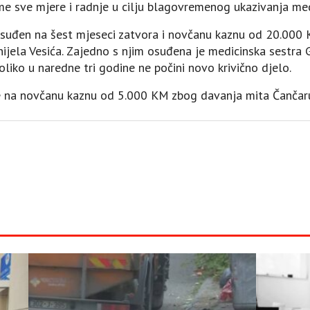
uzme sve mjere i radnje u cilju blagovremenog ukazivanja m
 osuđen na šest mjeseci zatvora i novčanu kaznu od 20.00
ijela Vesića. Zajedno s njim osuđena je medicinska sestra
liko u naredne tri godine ne počini novo krivično djelo.
e na novčanu kaznu od 5.000 KM zbog davanja mita Čančaru