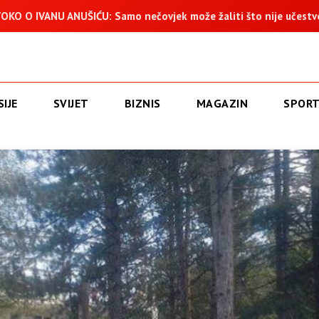
U: Samo nečovjek može žaliti što nije učestvovao u progonu 25
IJE
SVIJET
BIZNIS
MAGAZIN
SPOR