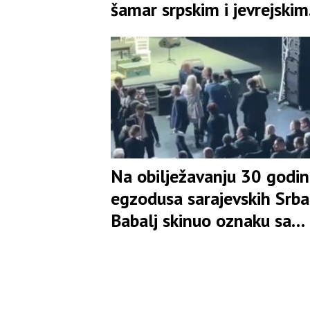
šamar srpskim i jevrejskim
žrtvama
Na obilježavanju 30 godi
egzodusa sarajevskih Srba
Babalj skinuo oznaku sa
mjesta Ljubiše Ćosića i
opsovao majku čovjeku iz
protokola(VIDEO)