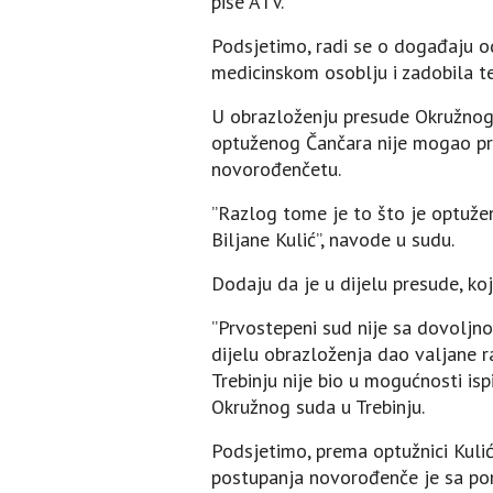
piše ATV.
Podsjetimo, radi se o događaju o
medicinskom osoblju i zadobila t
U obrazloženju presude Okružnog 
optuženog Čančara nije mogao pre
novorođenčetu.
”Razlog tome je to što je optuže
Biljane Kulić”, navode u sudu.
Dodaju da je u dijelu presude, ko
”Prvostepeni sud nije sa dovoljno 
dijelu obrazloženja dao valjane r
Trebinju nije bio u mogućnosti is
Okružnog suda u Trebinju.
Podsjetimo, prema optužnici Kuli
postupanja novorođenče je sa pom