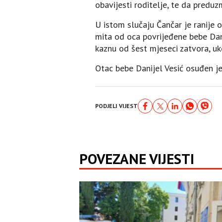
obavijesti roditelje, te da pred
U istom slučaju Čančar je ranije
mita od oca povrijeđene bebe Dan
kaznu od šest mjeseci zatvora, uko
Otac bebe Danijel Vesić osuđen j
PODJELI VIJEST
POVEZANE VIJESTI