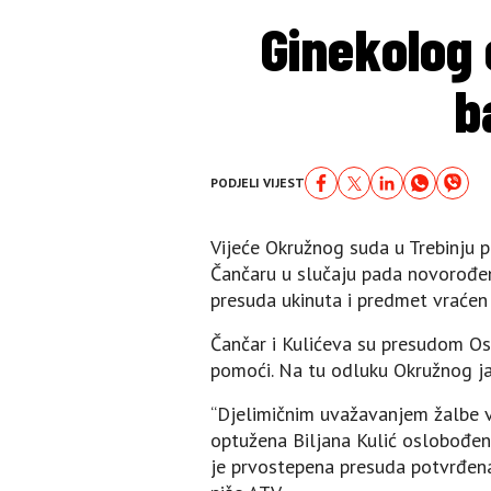
Ginekolog 
b
PODJELI VIJEST
Vijeće Okružnog suda u Trebinju p
Čančaru u slučaju pada novorođenč
presuda ukinuta i predmet vraćen
Čančar i Kulićeva su presudom Os
pomoći. Na tu odluku Okružnog jav
“Djelimičnim uvažavanjem žalbe vi
optužena Biljana Kulić oslobođe
je prvostepena presuda potvrđena 