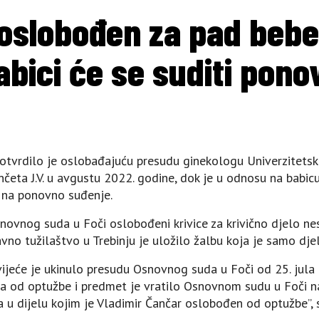
oslobođen za pad bebe
abici će se suditi pono
otvrdilo je oslobađajuću presudu ginekologu Univerzitetsk
eta J.V. u avgustu 2022. godine, dok je u odnosu na babic
 na ponovno suđenje.
novnog suda u Foči oslobođeni krivice za krivično djelo ne
no tužilaštvo u Trebinju je uložilo žalbu koja je samo dje
jeće je ukinulo presudu Osnovnog suda u Foči od 25. jula 
na od optužbe i predmet je vratilo Osnovnom sudu u Foči 
u dijelu kojim je Vladimir Čančar oslobođen od optužbe”, s