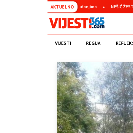
avan uprkos svim stradanjima
NEŠIĆ ŽESTOKO O IVANU ANUŠIĆ
AKTUELNO
VIJESTI
REGIJA
REFLEKS