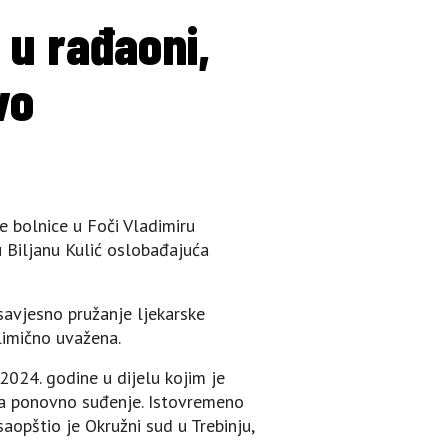
 u rađaoni,
vo
e bolnice u Foči Vladimiru
u Biljanu Kulić oslobađajuća
savjesno pružanje ljekarske
limično uvažena.
2024. godine u dijelu kojim je
na ponovno suđenje. Istovremeno
aopštio je Okružni sud u Trebinju,