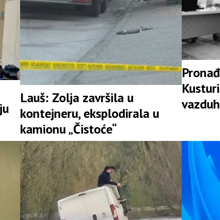
Pronađ
Kusturi
Lauš: Zolja završila u
vazduh
ju
kontejneru, eksplodirala u
Srpske
kamionu „Čistoće“