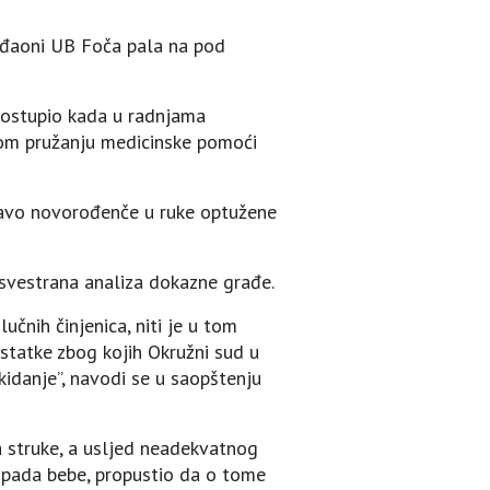
rađaoni UB Foča pala na pod
postupio kada u radnjama
nom pružanju medicinske pomoći
dravo novorođenče u ruke optužene
 svestrana analiza dokazne građe.
čnih činjenica, niti je u tom
statke zbog kojih Okružni sud u
kidanje”, navodi se u saopštenju
a struke, a usljed neadekvatnog
 pada bebe, propustio da o tome