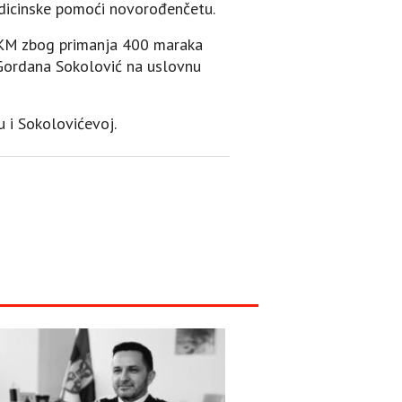
edicinske pomoći novorođenčetu.
0 KM zbog primanja 400 maraka
 Gordana Sokolović na uslovnu
 i Sokolovićevoj.