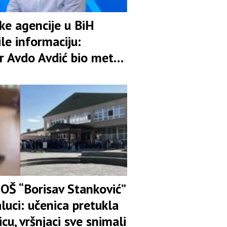
ske agencije u BiH
le informaciju:
r Avdo Avdić bio meta
ije
 OŠ “Borisav Stanković”
luci: učenica pretukla
icu, vršnjaci sve snimali