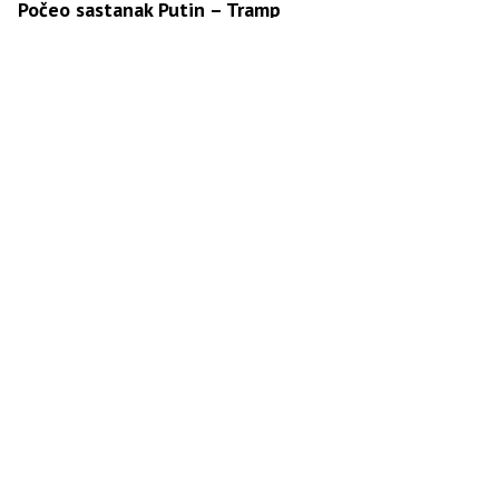
Počeo sastanak Putin – Tramp
Putin sletio u Aljasku: Let pratilo 458.000 ljudi