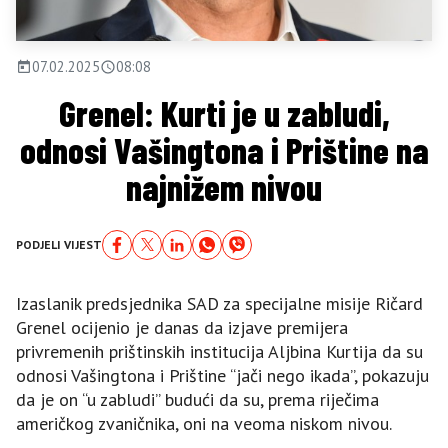
07.02.2025
08:08
Grenel: Kurti je u zabludi,
odnosi Vašingtona i Prištine na
najnižem nivou
PODJELI VIJEST
Izaslanik predsjednika SAD za specijalne misije Ričard
Grenel ocijenio je danas da izjave premijera
privremenih prištinskih institucija Aljbina Kurtija da su
odnosi Vašingtona i Prištine “jači nego ikada”, pokazuju
da je on “u zabludi” budući da su, prema riječima
američkog zvaničnika, oni na veoma niskom nivou.