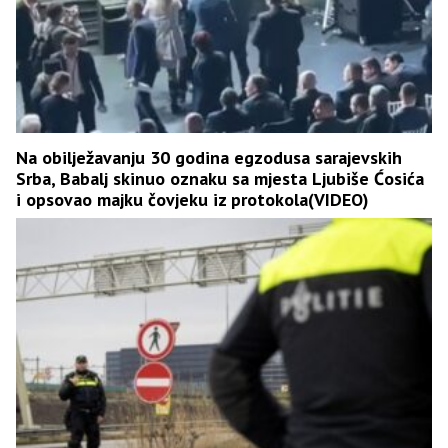
Na obilježavanju 30 godina egzodusa sarajevskih
Srba, Babalj skinuo oznaku sa mjesta Ljubiše Ćosića
i opsovao majku čovjeku iz protokola(VIDEO)