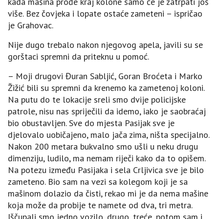
kada mašina prođe kraj kolone samo će je zatrpati još
više. Bez čovjeka i lopate ostaće zameteni – ispričao
je Grahovac.
Nije dugo trebalo nakon njegovog apela, javili su se
gorštaci spremni da priteknu u pomoć.
– Moji drugovi Đuran Sabljić, Goran Broćeta i Marko
Žižić bili su spremni da krenemo ka zametenoj koloni.
Na putu do te lokacije sreli smo dvije policijske
patrole, nisu nas spriječili da idemo, iako je saobraćaj
bio obustavljen. Sve do mjesta Pasijak sve je
djelovalo uobičajeno, malo jača zima, ništa specijalno.
Nakon 200 metara bukvalno smo ušli u neku drugu
dimenziju, ludilo, ma nemam riječi kako da to opišem.
Na potezu između Pasijaka i sela Crljivica sve je bilo
zameteno. Bio sam na vezi sa kolegom koji je sa
mašinom dolazio da čisti, rekao mi je da nema mašine
koja može da probije te namete od dva, tri metra.
Iščupali smo jedno vozilo, drugo, treće, potom sam i