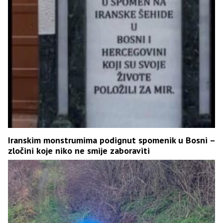
Iranskim monstrumima podignut spomenik u Bosni –
zločini koje niko ne smije zaboraviti