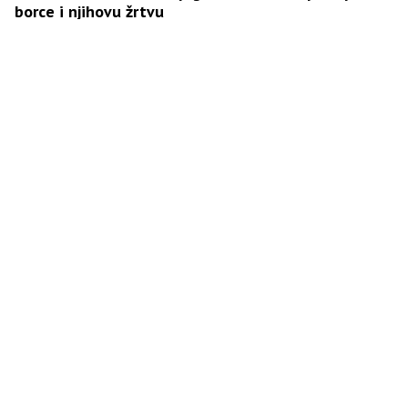
borce i njihovu žrtvu
Uhapšen vozač tramvaja nakon nesreće u kojoj je
poginuo mladić, četvoro povrijeđenih