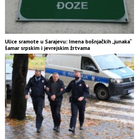
Ulice sramote u Sarajevu: Imena bošnjačkih „junaka“
šamar srpskim i jevrejskim žrtvama