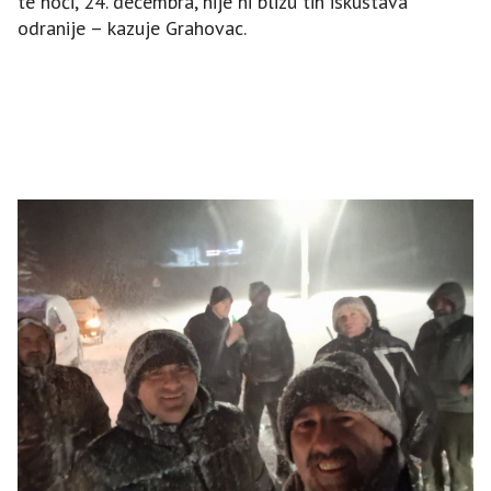
te noći, 24. decembra, nije ni blizu tih iskustava
odranije – kazuje Grahovac.