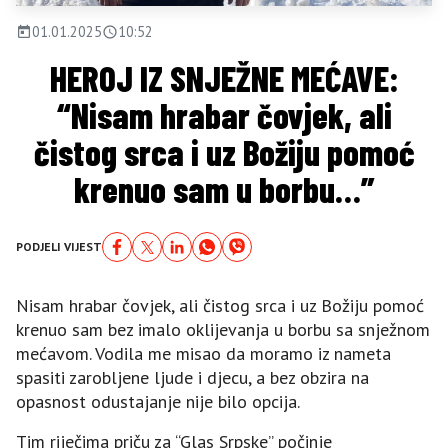
01.01.2025
10:52
HEROJ IZ SNJEŽNE MEĆAVE:
“Nisam hrabar čovjek, ali
čistog srca i uz Božiju pomoć
krenuo sam u borbu…”
PODJELI VIJEST
Nisam hrabar čovjek, ali čistog srca i uz Božiju pomoć
krenuo sam bez imalo oklijevanja u borbu sa snježnom
mećavom. Vodila me misao da moramo iz nameta
spasiti zarobljene ljude i djecu, a bez obzira na
opasnost odustajanje nije bilo opcija.
Tim riječima priču za “Glas Srpske” počinje