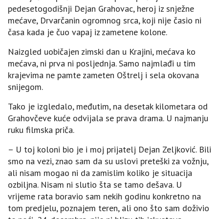
pedesetogodišnji Dejan Grahovac, heroj iz snježne
mećave, Drvarčanin ogromnog srca, koji nije časio ni
časa kada je čuo vapaj iz zametene kolone.
Naizgled uobičajen zimski dan u Krajini, mećava ko
mećava, ni prva ni posljednja. Samo najmlađi u tim
krajevima ne pamte zameten Oštrelj i sela okovana
snijegom.
Tako je izgledalo, međutim, na desetak kilometara od
Grahovčeve kuće odvijala se prava drama. U najmanju
ruku filmska priča.
– U toj koloni bio je i moj prijatelj Dejan Zeljković. Bili
smo na vezi, znao sam da su uslovi preteški za vožnju,
ali nisam mogao ni da zamislim koliko je situacija
ozbiljna. Nisam ni slutio šta se tamo dešava. U
vrijeme rata boravio sam nekih godinu konkretno na
tom predjelu, poznajem teren, ali ono što sam doživio