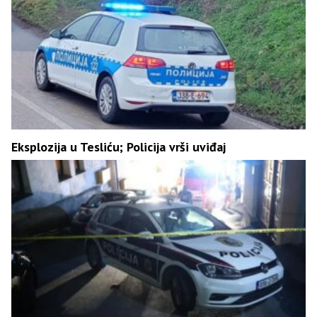
Eksplozija u Tesliću; Policija vrši uviđaj