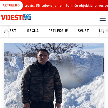
vizija ne informiše objektivno, već pokušava da ospori vodovod na
AKTUELNO
‹
›
VIJESTI
REGIJA
REFLEKSIJE
SVIJET
BIZN