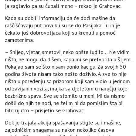
ja zaglavio pa su čupali mene – rekao je Grahovac.
Kada su dobili informaciju da će doći mašine da
raščišćavaju put povukli su se do Pasijaka. Tu ih je
čekalo još dobrovoljaca koji su krenuli u pomoć
zametenima.
– Snijeg, vjetar, smetovi, neko opšte ludilo… Ne vidim
ništa, ne mogu da dišem, kapa mi se pretvorila u šljem.
Pokajao sam se što nisam ponio kacigu. Za svojih 50
godina života nisam tako nešto doživio. A sve to nije
ništa u poređenju sa prizorom koji sam vidio u jednom
od zavijanih vozila, majka sa djetetom u naručju koje
bezbrižno spava. Sve se slomilo u meni. Mi da nismo
došli do njih te noći, ne želim ni da pomislim šta bi
bilo ujutro – prisjetio se Grahovac.
Dok je trajala akcija spašavanja stigle su i mašine,
zajedničkim snagama su nakon nekoliko časova