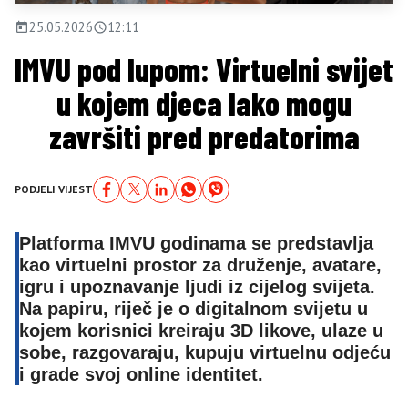
25.05.2026
12:11
IMVU pod lupom: Virtuelni svijet
u kojem djeca lako mogu
završiti pred predatorima
PODJELI VIJEST
Platforma IMVU godinama se predstavlja
kao virtuelni prostor za druženje, avatare,
igru i upoznavanje ljudi iz cijelog svijeta.
Na papiru, riječ je o digitalnom svijetu u
kojem korisnici kreiraju 3D likove, ulaze u
sobe, razgovaraju, kupuju virtuelnu odjeću
i grade svoj online identitet.