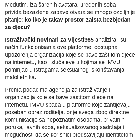
Međutim, iza šarenih avatara, uređenih soba i
privida bezazlene zabave otvara se mnogo ozbiljnije
pitanje:
koliko je takav prostor zaista bezbjedan
za djecu?
Istraživački novinari za Vijesti365
analizirali su
način funkcionisanja ove platforme, dostupna
upozorenja organizacija koje se bave zaštitom djece
na internetu, kao i slučajeve u kojima se IMVU
pominjao u istragama seksualnog iskorištavanja
maloljetnika.
Prema podacima agencija za istraživanje i
organizacija koje se bave zaštitom djece na
internetu, IMVU spada u platforme koje zahtijevaju
poseban oprez roditelja, prije svega zbog direktne
komunikacije sa nepoznatim osobama, privatnih
poruka, javnih soba, seksualizovanog sadržaja i
mogućnosti da se korisnici predstavljaju identitetom