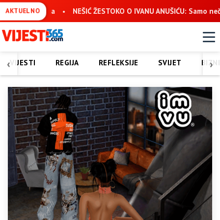
IĆ ŽESTOKO O IVANU ANUŠIĆU: Samo nečovjek može žaliti što nije
AKTUELNO
‹
›
VIJESTI
REGIJA
REFLEKSIJE
SVIJET
BIZN