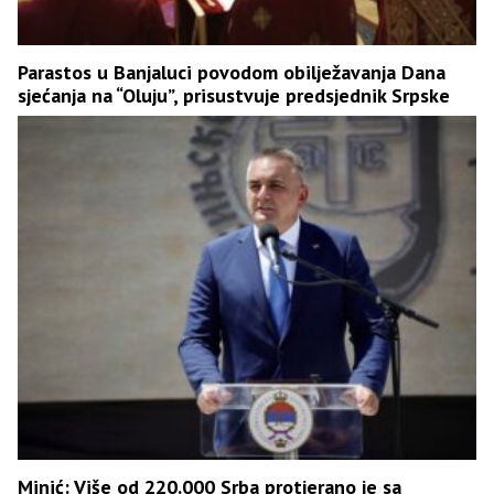
Parastos u Banjaluci povodom obilježavanja Dana
sjećanja na “Oluju”, prisustvuje predsjednik Srpske
Minić: Više od 220.000 Srba protjerano je sa