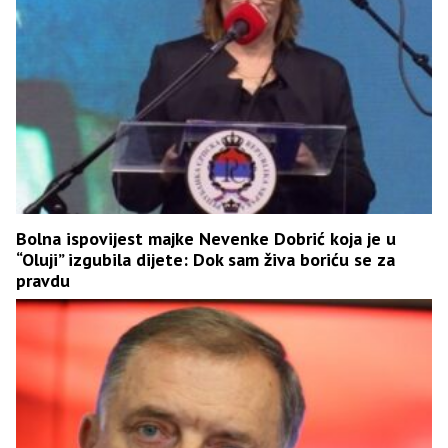
Bolna ispovijest majke Nevenke Dobrić koja je u
“Oluji” izgubila dijete: Dok sam živa boriću se za
pravdu