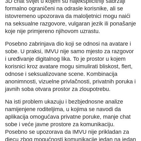
3D chat svijet u kojem su najeksplicitniji sadržaji
formalno ograničeni na odrasle korisnike, ali se
istovremeno upozorava da maloljetnici mogu naići
na seksualne razgovore, vulgaran jezik ili ponašanje
koje nije primjereno njihovom uzrastu.
Posebno zabrinjava dio koji se odnosi na avatare i
sobe. U praksi, IMVU nije samo mjesto za razgovor
i uređivanje digitalnog lika. To je prostor u kojem
korisnici kroz avatare mogu simulirati bliskost, flert,
odnose i seksualizovane scene. Kombinacija
anonimnosti, vizuelne privlačnosti, privatnih poruka i
javnih soba otvara prostor za zloupotrebu.
Na isti problem ukazuju i bezbjednosne analize
namijenjene roditeljima, u kojima se navodi da
aplikacija omogućava privatne poruke, manje chat
sobe i veće javne prostore za komunikaciju.
Posebno se upozorava da IMVU nije prikladan za
djecu zbog mogućnosti komunikacije jedan na jedan