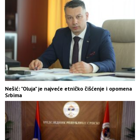
Nešić: ”Oluja” je najveće etničko čišćenje i opomena
Srbima