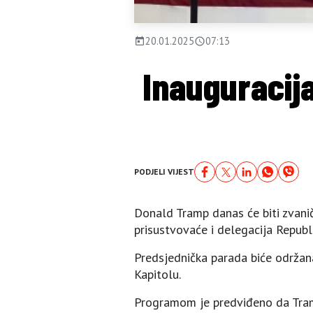
20.01.2025
07:13
Inauguracij
PODJELI VIJEST
Donald Tramp danas će biti zvanič
prisustvovaće i delegacija Republ
Predsjednička parada biće održana
Kapitolu.
Programom je predviđeno da Tram