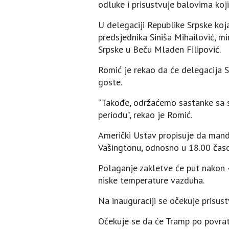
odluke i prisustvuje balovima koji 
U delegaciji Republike Srpske koj
predsjednika Siniša Mihailović, m
Srpske u Beču Mladen Filipović.
Romić je rekao da će delegacija 
goste.
“Takođe, održaćemo sastanke sa s
periodu”, rekao je Romić.
Američki Ustav propisuje da man
Vašingtonu, odnosno u 18.00 čas
Polaganje zakletve će put nakon 
niske temperature vazduha.
Na inauguraciji se očekuje prisustv
Očekuje se da će Tramp po povratku