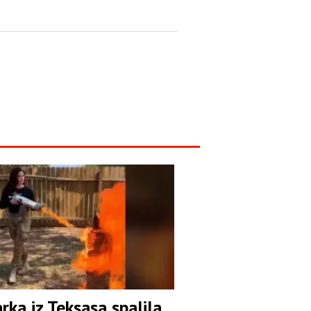
arka iz Teksasa spalila