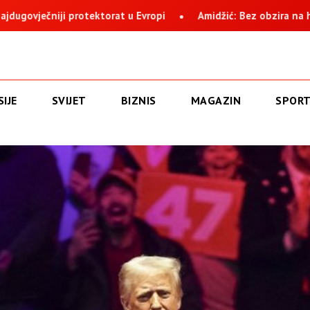
midžić: Bez obzira na histeriju i nervozu, Suljagić i institucija na 
IJE
SVIJET
BIZNIS
MAGAZIN
SPOR