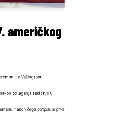
7. američkog
eremoniji u Vašingtonu
 nakon polaganja zakletve u
emenu, nakon čega potpisuje prve