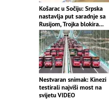
Košarac u Sočiju: Srpska
nastavlja put saradnje sa
Rusijom, Trojka blokira
privrednike iz FBiH
Nestvaran snimak: Kinezi
testirali najviši most na
svijetu VIDEO