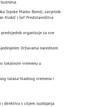
risutnima.
nika Srpske Marko Romić, savjetnik
an Klokić i šef Predstavništva
 predsjednik organizuje za sve
 u Sjedinjenim Državama narednom
 po lokalnom vremenu u
zbog talasa hladnog vremena i
i direktiva s ciljem suzbijanja