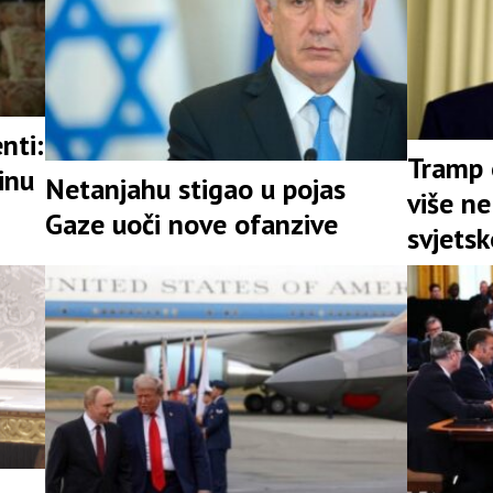
nti:
Tramp o
inu
Netanjahu stigao u pojas
više ne
Gaze uoči nove ofanzive
svjets