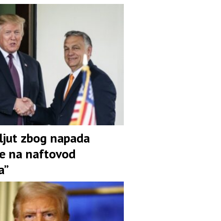
ljut zbog napada
ne na naftovod
a”