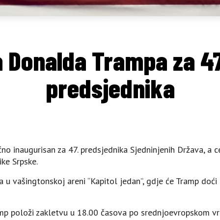
a Donalda Trampa za 4
predsjednika
no inaugurisan za 47. predsjednika Sjedninjenih Država, a c
ike Srpske.
 u vašingtonskoj areni “Kapitol jedan”, gdje će Tramp doći
p položi zakletvu u 18.00 časova po srednjoevropskom vr