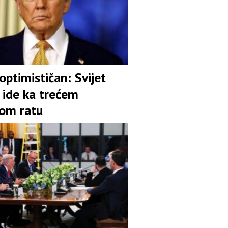
ptimističan: Svijet
 ide ka trećem
kom ratu