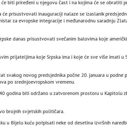
će biti priređeni u njegovu čast i na kojima će se obratiti p
a će prisustvovati inauguraciji nalaze se izaslanik predsjed
inistar za evropske integracije i međunarodnu saradnju Zlat
Srpske danas prisustvovati svečanim balovima koje američki
vim prijateljima koje Srpska ima i koje će sve više imati
dat svakog novog predsjednika počne 20. januara u podne
ova po srednjoevropskom vremenu.
40 godina biti održano u zatvorenom prostoru u Kapitolu 
o brojnih svjetskih političara.
 u Bijelu kuću potpisati neke od desetina izvršnih naredbi 