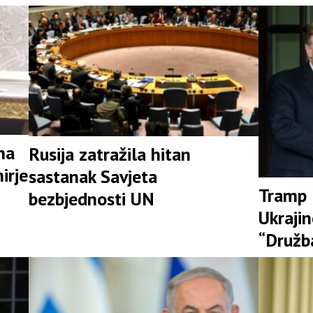
na
Rusija zatražila hitan
irje
sastanak Savjeta
Tramp 
bezbjednosti UN
Ukraji
“Družb