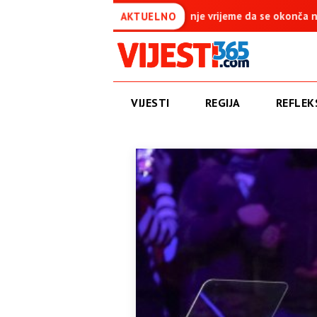
 vrijeme da se okonča najdugovječniji protektorat u Evropi
A
AKTUELNO
VIJESTI
REGIJA
REFLEKS