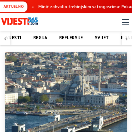
stvo
Minić zahvalio trebinjskim vatrogascima: Pokazali ste nad
AKTUELNO
‹
›
VIJESTI
REGIJA
REFLEKSIJE
SVIJET
BIZN