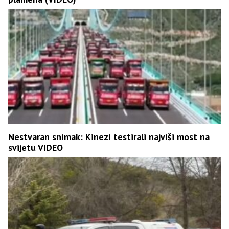
Nestvaran snimak: Kinezi testirali najviši most na
svijetu VIDEO