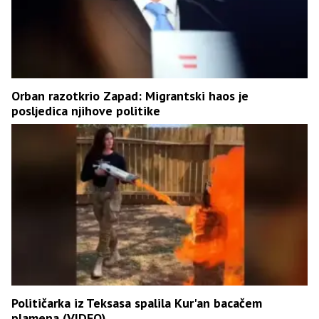
Orban razotkrio Zapad: Migrantski haos je
posljedica njihove politike
Političarka iz Teksasa spalila Kur'an bacačem
plamena (VIDEO)