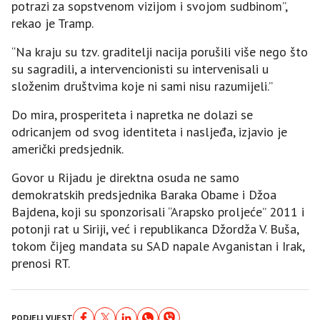
potrazi za sopstvenom vizijom i svojom sudbinom”,
rekao je Tramp.
“Na kraju su tzv. graditelji nacija porušili više nego što
su sagradili, a intervencionisti su intervenisali u
složenim društvima koje ni sami nisu razumijeli.”
Do mira, prosperiteta i napretka ne dolazi se
odricanjem od svog identiteta i nasljeđa, izjavio je
američki predsjednik.
Govor u Rijadu je direktna osuda ne samo
demokratskih predsjednika Baraka Obame i Džoa
Bajdena, koji su sponzorisali “Arapsko proljeće” 2011 i
potonji rat u Siriji, već i republikanca Džordža V. Buša,
tokom čijeg mandata su SAD napale Avganistan i Irak,
prenosi RT.
PODJELI VIJEST