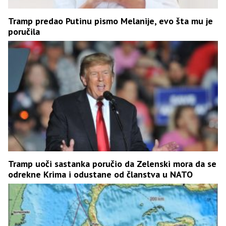
Tramp predao Putinu pismo Melanije, evo šta mu je
poručila
Tramp uoči sastanka poručio da Zelenski mora da se
odrekne Krima i odustane od članstva u NATO