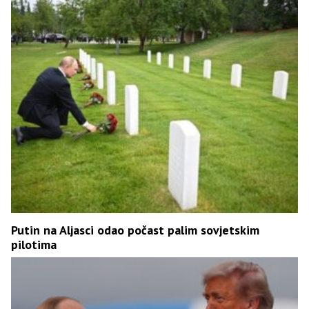
Putin na Aljasci odao počast palim sovjetskim
pilotima