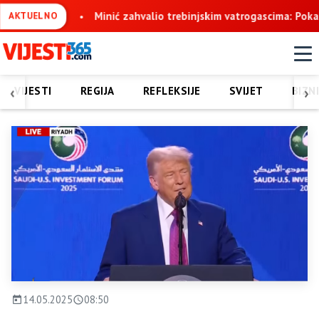
nstvo
Minić zahvalio trebinjskim vatrogascima: Pokazali ste na
AKTUELNO
‹
›
VIJESTI
REGIJA
REFLEKSIJE
SVIJET
BIZN
14.05.2025
08:50