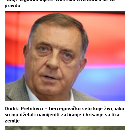
pravdu
Dodik: Prebilovci – hercegovačko selo koje živi, iako
su mu dželati namijenili zatiranje i brisanje sa lica
zemlje