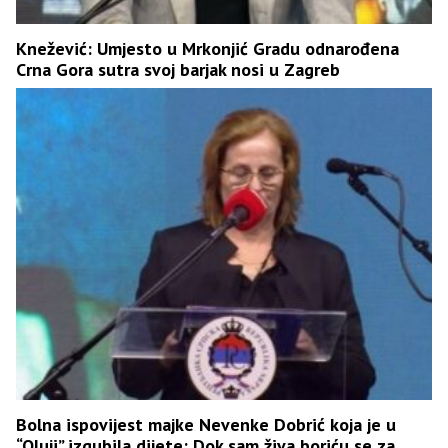
Knežević: Umjesto u Mrkonjić Gradu odnarođena
Crna Gora sutra svoj barjak nosi u Zagreb
Bolna ispovijest majke Nevenke Dobrić koja je u
“Oluji” izgubila dijete: Dok sam živa boriću se za