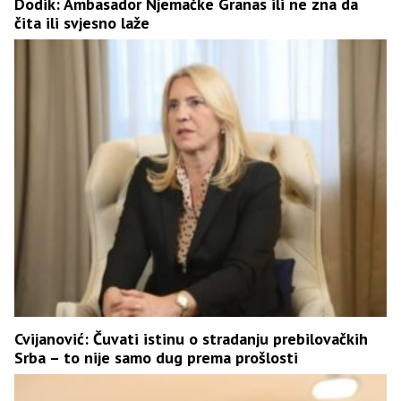
Dodik: Ambasador Njemačke Granas ili ne zna da
čita ili svjesno laže
Cvijanović: Čuvati istinu o stradanju prebilovačkih
Srba – to nije samo dug prema prošlosti