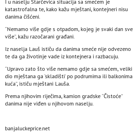
I u naselju Starčevica situacija sa smećem je
katastrofalna te, kako kažu mještani, kontejneri nisu
danima čišćeni.
“Nemamo više gdje s otpadom, kojeg je svaki dan sve
više”, kažu razočarani građani.
Iz naselja Lauš ističu da danima smeće nije odvezeno
te da ga životinje vade iz kontejnera i razbacuju.
“Upravo zato što više nemamo gdje sa smećem, veliki
dio mještana ga ‘skladišti’ po podrumima ili balkonima
kuća”, ističu mještani Lauša.
Prema njihovim riječima, kamion gradske “Čistoće”
danima nije viđen u njihovom naselju.
banjaluckeprice.net