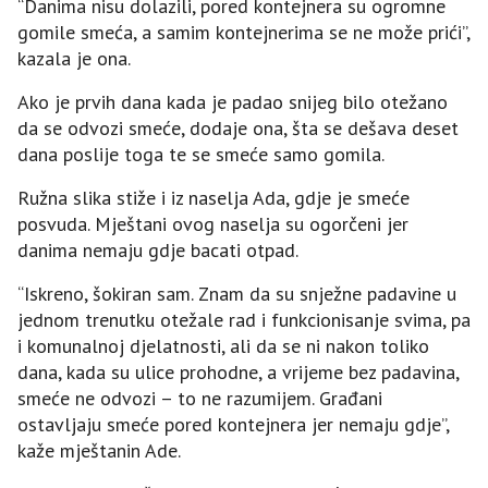
“Danima nisu dolazili, pored kontejnera su ogromne
gomile smeća, a samim kontejnerima se ne može prići”,
kazala je ona.
Ako je prvih dana kada je padao snijeg bilo otežano
da se odvozi smeće, dodaje ona, šta se dešava deset
dana poslije toga te se smeće samo gomila.
Ružna slika stiže i iz naselja Ada, gdje je smeće
posvuda. Mještani ovog naselja su ogorčeni jer
danima nemaju gdje bacati otpad.
“Iskreno, šokiran sam. Znam da su snježne padavine u
jednom trenutku otežale rad i funkcionisanje svima, pa
i komunalnoj djelatnosti, ali da se ni nakon toliko
dana, kada su ulice prohodne, a vrijeme bez padavina,
smeće ne odvozi – to ne razumijem. Građani
ostavljaju smeće pored kontejnera jer nemaju gdje”,
kaže mještanin Ade.