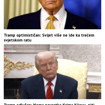
Tramp optimističan: Svijet više ne ide ka trećem
svjetskom ratu
Tramp odlučan: Nema povratka Krima Kijevu, niti