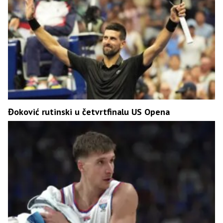
Đoković rutinski u četvrtfinalu US Opena