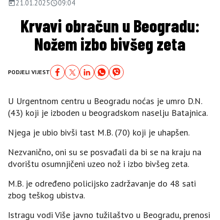
21.01.2025
09:04
Krvavi obračun u Beogradu:
Nožem izbo bivšeg zeta
PODJELI VIJEST
U Urgentnom centru u Beogradu noćas je umro D.N.
(43) koji je izboden u beogradskom naselju Batajnica.
Njega je ubio bivši tast M.B. (70) koji je uhapšen.
Nezvanično, oni su se posvađali da bi se na kraju na
dvorištu osumnjičeni uzeo nož i izbo bivšeg zeta.
M.B. je određeno policijsko zadržavanje do 48 sati
zbog teškog ubistva.
Istragu vodi Više javno tužilaštvo u Beogradu, prenosi