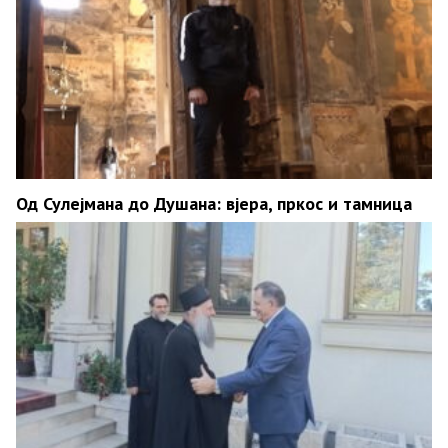
Од Сулејмана до Душана: вјера, пркос и тамница