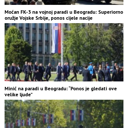
Moćan FK-3 na vojnoj paradi u Beogradu: Superiorno
oružje Vojske Srbije, ponos cijele nacije
Minić na paradi u Beogradu: “Ponos je gledati ove
velike ljude”