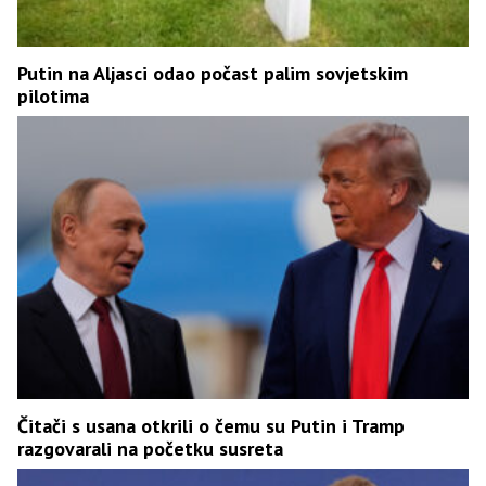
Putin na Aljasci odao počast palim sovjetskim
pilotima
Čitači s usana otkrili o čemu su Putin i Tramp
razgovarali na početku susreta