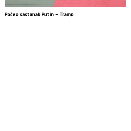
Počeo sastanak Putin – Tramp
Putin sletio u Aljasku: Let pratilo 458.000 ljudi