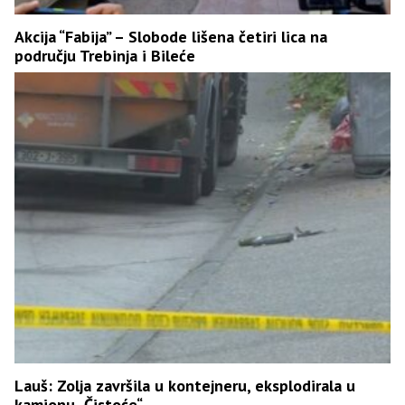
Akcija “Fabija” – Slobode lišena četiri lica na
području Trebinja i Bileće
Lauš: Zolja završila u kontejneru, eksplodirala u
kamionu „Čistoće“