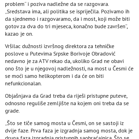
problem“ i poziva nadležne da se razgovara.
„Sredstava ima, ali politika se ispriječila. Pozivamo ih
da sjednemo i razgovaramo, da i most, koji može biti
gotov za dva do tri mjeseca, konačno bude završen“,
kazao je on.
Vršilac dužnosti izvršnog direktora za tehničke
poslove u Putevima Srpske Borivoje Obradović
nedavno je za ATV rekao da, ukoliko Grad ne obavi
ono što je u njegovoj nadležnosti, na most u Česmi će
se moći samo helikopterom i da će on biti
nefunkcionalan.
Objašnjava da Grad treba da riješi pristupne puteve,
odnosno reguliše zemljište na kojem oni treba da se
grade.
„Što se tiče samog mosta u Česmi, on se sastoji iz
dvije faze. Prva faza je izgradnja samog mosta, dok je
druga faza izgradnja pristupnih saobraćajnica. Što se