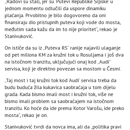
„Radovi su stali, jer su ‘Putevi Republike Srpske’ u
jednom momentu odlučili da uspore dinamiku
plaćanja. Prvobitno je bilo dogovoreno da oni
finansiraju dio pristupnih puteva koji vode do mosta,
međutim sada kažu da im to nije prioritet“, rekao je
Stanivuković.
On ističe da su iz „Puteva RS“ ranije najavili ulaganje
od pet miliona KM za kružni tok u Rosuljama i još dva
na istočnom tranzitu, uključujući onaj kod „Audi“
servisa, koji je direktno povezan sa mostom u Česmi.
„Taj most i taj kružni tok kod ‘Audi’ servisa treba da
budu buduća žila kukavica saobraćaja u tom dijelu
grada. Kada bismo imali most i kružni tok, više ne
bismo imali problem sa saobraćajem na istočnom
tranzitu. Ko hoće da ide prema Kotor Varošu, ide preko
mosta“, rekao je on.
Stanivuković tvrdi da novca ima, ali da „politika pravi