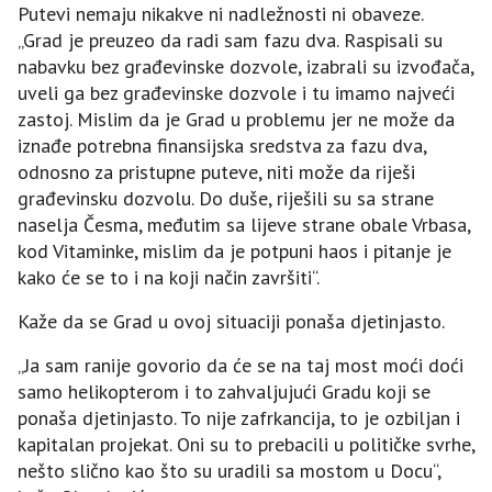
Putevi nemaju nikakve ni nadležnosti ni obaveze.
„Grad je preuzeo da radi sam fazu dva. Raspisali su
nabavku bez građevinske dozvole, izabrali su izvođača,
uveli ga bez građevinske dozvole i tu imamo najveći
zastoj. Mislim da je Grad u problemu jer ne može da
iznađe potrebna finansijska sredstva za fazu dva,
odnosno za pristupne puteve, niti može da riješi
građevinsku dozvolu. Do duše, riješili su sa strane
naselja Česma, međutim sa lijeve strane obale Vrbasa,
kod Vitaminke, mislim da je potpuni haos i pitanje je
kako će se to i na koji način završiti“.
Kaže da se Grad u ovoj situaciji ponaša djetinjasto.
„Ja sam ranije govorio da će se na taj most moći doći
samo helikopterom i to zahvaljujući Gradu koji se
ponaša djetinjasto. To nije zafrkancija, to je ozbiljan i
kapitalan projekat. Oni su to prebacili u političke svrhe,
nešto slično kao što su uradili sa mostom u Docu“,