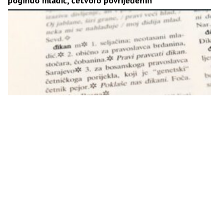
poginuo mladić, četvoro povrijeđenih
„Balija“ je “uvreda”, a Srbi se u školskim udžbenicima
nazivaju „đikanima“: dvostruki aršini u BiH