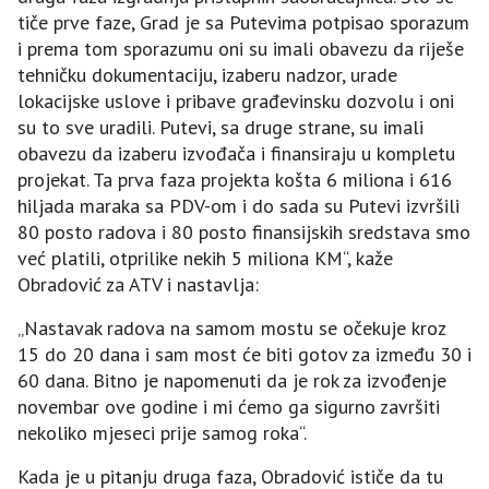
tiče prve faze, Grad je sa Putevima potpisao sporazum
i prema tom sporazumu oni su imali obavezu da riješe
tehničku dokumentaciju, izaberu nadzor, urade
lokacijske uslove i pribave građevinsku dozvolu i oni
su to sve uradili. Putevi, sa druge strane, su imali
obavezu da izaberu izvođača i finansiraju u kompletu
projekat. Ta prva faza projekta košta 6 miliona i 616
hiljada maraka sa PDV-om i do sada su Putevi izvršili
80 posto radova i 80 posto finansijskih sredstava smo
već platili, otprilike nekih 5 miliona KM“, kaže
Obradović za ATV i nastavlja:
„Nastavak radova na samom mostu se očekuje kroz
15 do 20 dana i sam most će biti gotov za između 30 i
60 dana. Bitno je napomenuti da je rok za izvođenje
novembar ove godine i mi ćemo ga sigurno završiti
nekoliko mjeseci prije samog roka“.
Kada je u pitanju druga faza, Obradović ističe da tu