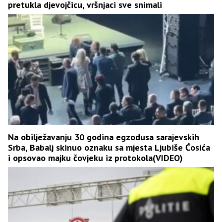
pretukla djevojčicu, vršnjaci sve snimali
Na obilježavanju 30 godina egzodusa sarajevskih
Srba, Babalj skinuo oznaku sa mjesta Ljubiše Ćosića
i opsovao majku čovjeku iz protokola(VIDEO)