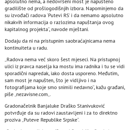
apsolutno nema, a nedovršeni most je napušteno
gradilište od prošlogodišnjih izbora. Napominjemo da
su izvođači radova ‘Putevi RS’ i da nemamo apsolutno
nikakvih informacija o razlozima napuštanja ovog
kapitalnog projekta“, navode mještani.
Dodaju da ni na pristupnim saobraćajnicama nema
kontinuiteta u radu.
„Radova nema već skoro šest mjeseci. Na pristupnoj
ulici iz pravca naselja ka mostu ima radnika i tu se vidi
sporadični napredak, iako dosta usporeno. Međutim,
sam most je napušten, što je vidljivo i na
fotografijama koje smo snimili nedavno“, kažu građani,
piše „nezavisne.com„.
Gradonačelnik Banjaluke Draško Stanivuković
potvrđuje da su radovi zaustavljeni i za to direktno
proziva „Puteve Republike Srpske“.