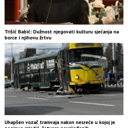
Trišić Babić: Dužnost njegovati kulturu sjećanja na
borce i njihovu žrtvu
Uhapšen vozač tramvaja nakon nesreće u kojoj je