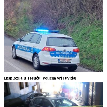
Eksplozija u Tesliću; Policija vrši uviđaj