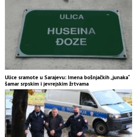
Ulice sramote u Sarajevu: Imena bošnjačkih „junaka“
šamar srpskim i jevrejskim žrtvama